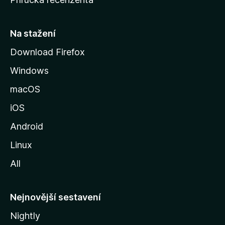
u
s
t
Na stažení
r
Download Firefox
á
Windows
n
k
macOS
u
iOS
M
o
Android
z
Linux
i
All
l
l
y
Nejnovější sestavení
Nightly