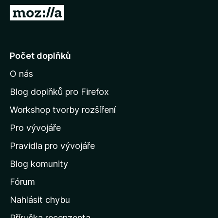
č
P
e
ř
F
e
i
j
Počet doplňků
r
í
e
O nás
t
f
n
o
Blog doplňků pro Firefox
x
a
Workshop tvorby rozšíření
d
Pro vývojáře
o
m
Pravidla pro vývojáře
o
Blog komunity
v
s
Fórum
k
Nahlásit chybu
o
Příručka recenzenta