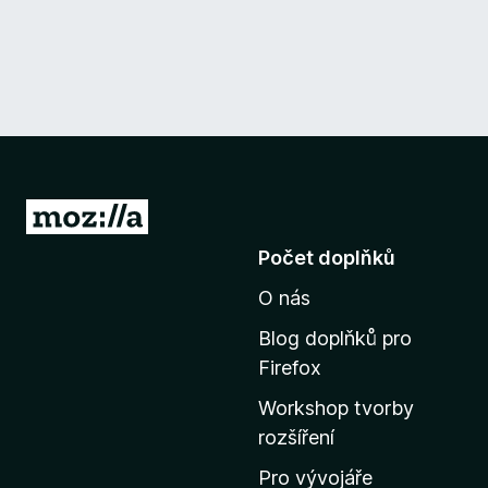
P
ř
Počet doplňků
e
O nás
j
í
Blog doplňků pro
t
Firefox
n
Workshop tvorby
a
rozšíření
d
o
Pro vývojáře