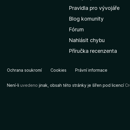
m
Pravidla pro vývojáře
o
Blog komunity
v
s
Fórum
k
Nahlásit chybu
o
Příručka recenzenta
u
s
t
Ochrana soukromí
Cookies
Právní informace
r
á
Není-li
uvedeno
jinak, obsah této stránky je šířen pod licencí
Cr
n
k
u
M
o