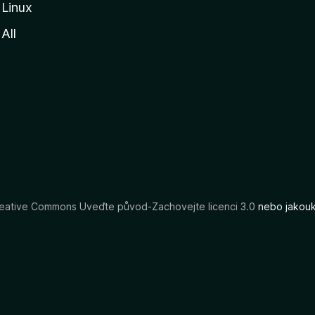
Linux
All
eative Commons Uveďte původ-Zachovejte licenci 3.0
nebo jakouko