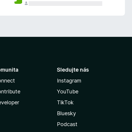
omunita
Sledujte nás
onnect
Instagram
ntribute
YouTube
veloper
TikTok
Bluesky
Podcast