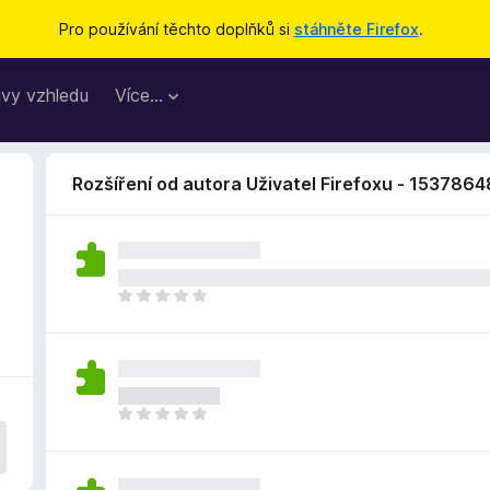
Pro používání těchto doplňků si
stáhněte Firefox
.
vy vzhledu
Více…
Rozšíření od autora Uživatel Firefoxu - 1537864
Z
a
t
í
m
n
Z
e
a
h
t
o
í