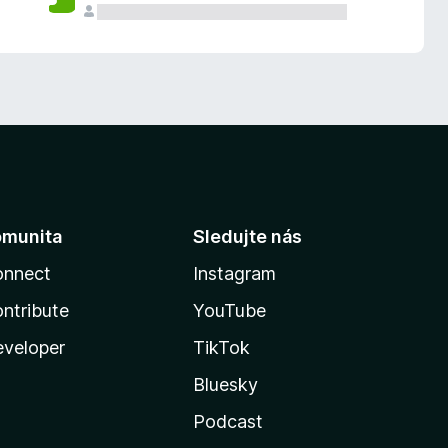
omunita
Sledujte nás
onnect
Instagram
ntribute
YouTube
veloper
TikTok
Bluesky
Podcast