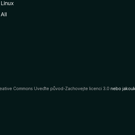
Linux
All
eative Commons Uveďte původ-Zachovejte licenci 3.0
nebo jakouko