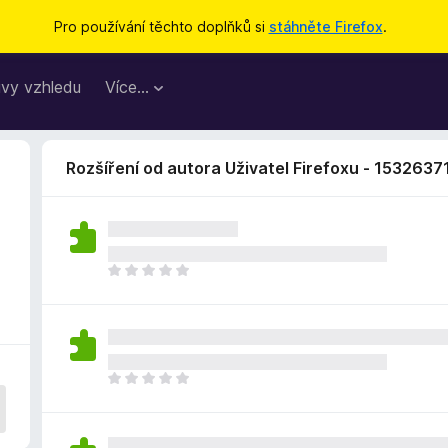
Pro používání těchto doplňků si
stáhněte Firefox
.
vy vzhledu
Více…
Rozšíření od autora Uživatel Firefoxu - 1532637
Z
a
t
í
m
n
Z
e
a
h
t
o
í