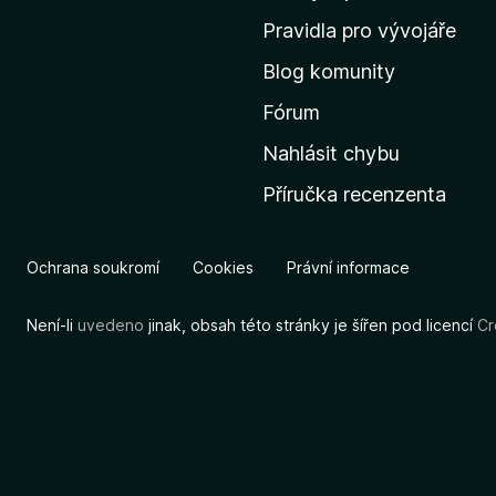
m
Pravidla pro vývojáře
o
Blog komunity
v
s
Fórum
k
Nahlásit chybu
o
Příručka recenzenta
u
s
t
Ochrana soukromí
Cookies
Právní informace
r
á
Není-li
uvedeno
jinak, obsah této stránky je šířen pod licencí
Cr
n
k
u
M
o