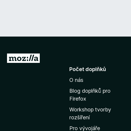
P
ř
Počet doplňků
e
O nás
j
í
Blog doplňků pro
t
Firefox
n
Workshop tvorby
a
rozšíření
d
o
Pro vývojáře