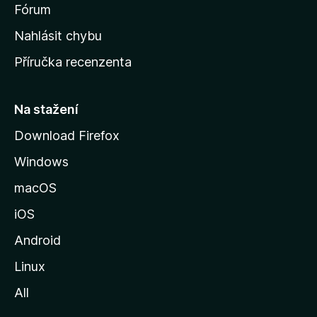
s
Fórum
k
Nahlásit chybu
o
Příručka recenzenta
u
s
t
Na stažení
r
Download Firefox
á
Windows
n
k
macOS
u
iOS
M
o
Android
z
Linux
i
All
l
l