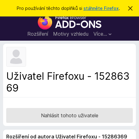
H
Přihlásit se
Pro používání těchto doplňků si
stáhněte Firefox
.
S
k
l
D
r
e
ý
o
t
d
p
Rozšíření
Motivy vzhledu
Více…
a
l
t
ň
k
y
d
Uživatel Firefoxu - 152863
o
69
p
r
o
h
l
Nahlásit tohoto uživatele
í
ž
Rozšíření od autora Uživatel Firefoxu - 15286369
e