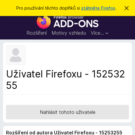
H
Přihlásit se
Pro používání těchto doplňků si
stáhněte Firefox
.
S
k
l
D
r
e
ý
o
t
d
p
Rozšíření
Motivy vzhledu
Více…
a
l
t
ň
k
y
d
Uživatel Firefoxu - 152532
o
55
p
r
o
h
l
Nahlásit tohoto uživatele
í
ž
Rozšíření od autora Uživatel Firefoxu - 15253255
e