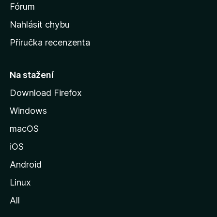
s
Fórum
k
Nahlásit chybu
o
Příručka recenzenta
u
s
t
Na stažení
r
Download Firefox
á
Windows
n
k
macOS
u
iOS
M
o
Android
z
Linux
i
All
l
l