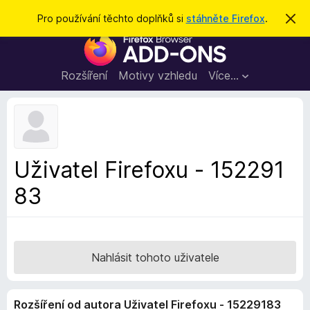
H
Přihlásit se
Pro používání těchto doplňků si
stáhněte Firefox
.
S
k
l
D
r
e
ý
o
t
d
p
Rozšíření
Motivy vzhledu
Více…
a
l
t
ň
k
y
d
Uživatel Firefoxu - 152291
o
83
p
r
o
h
l
Nahlásit tohoto uživatele
í
ž
Rozšíření od autora Uživatel Firefoxu - 15229183
e