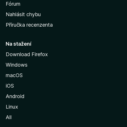
s
Fórum
k
Nahlásit chybu
o
Příručka recenzenta
u
s
t
Na stažení
r
Download Firefox
á
Windows
n
k
macOS
u
iOS
M
o
Android
z
Linux
i
All
l
l