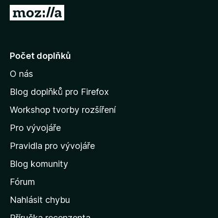
č
P
e
ř
F
e
i
j
Počet doplňků
r
í
e
O nás
t
f
n
o
Blog doplňků pro Firefox
x
a
Workshop tvorby rozšíření
d
Pro vývojáře
o
m
Pravidla pro vývojáře
o
Blog komunity
v
s
Fórum
k
Nahlásit chybu
o
Příručka recenzenta