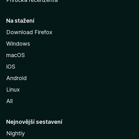
u
s
t
Na stažení
r
Download Firefox
á
Windows
n
k
macOS
u
iOS
M
o
Android
z
Linux
i
All
l
l
y
Nejnovější sestavení
Nightly