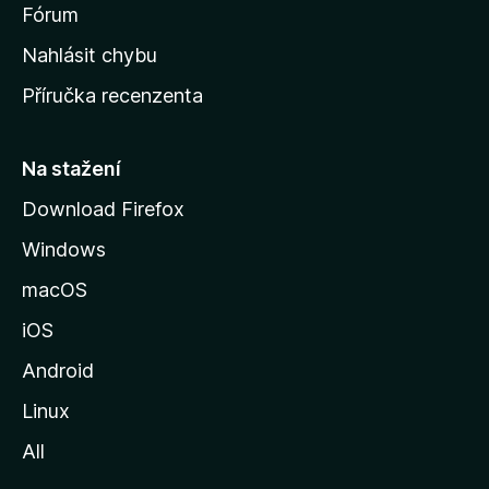
s
Fórum
k
Nahlásit chybu
o
Příručka recenzenta
u
s
t
Na stažení
r
Download Firefox
á
Windows
n
k
macOS
u
iOS
M
o
Android
z
Linux
i
All
l
l