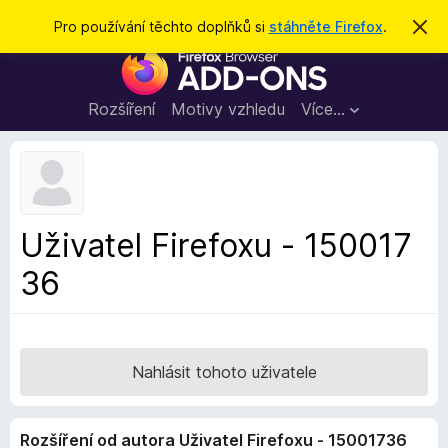
H
Přihlásit se
Pro používání těchto doplňků si
stáhněte Firefox
.
S
k
l
D
r
e
ý
o
t
d
p
Rozšíření
Motivy vzhledu
Více…
a
l
t
ň
k
y
d
Uživatel Firefoxu - 150017
o
36
p
r
o
h
l
Nahlásit tohoto uživatele
í
ž
Rozšíření od autora Uživatel Firefoxu - 15001736
e