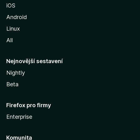
iOS
M
o
Android
z
Linux
i
All
l
l
y
Nejnovější sestavení
Nightly
Beta
Firefox pro firmy
Enterprise
Komunita