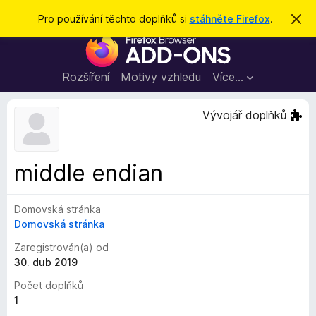
H
Přihlásit se
Pro používání těchto doplňků si
stáhněte Firefox
.
S
k
l
D
r
e
ý
o
t
d
p
Rozšíření
Motivy vzhledu
Více…
a
l
t
ň
Vývojář doplňků
k
y
d
middle endian
o
p
Domovská stránka
r
Domovská stránka
o
h
Zaregistrován(a) od
l
30. dub 2019
í
Počet doplňků
ž
1
e