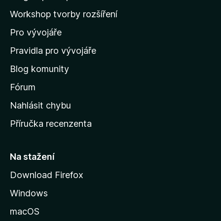
o
a
Workshop tvorby rozšíření
d
Pro vývojáře
o
m
Pravidla pro vývojáře
o
Blog komunity
v
s
Fórum
k
Nahlásit chybu
o
Příručka recenzenta
u
s
t
Na stažení
r
Download Firefox
á
Windows
n
k
macOS
u