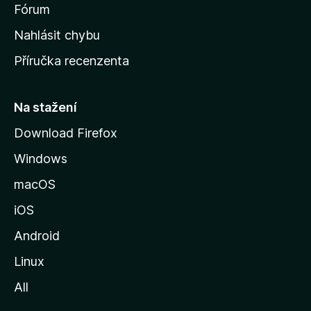
s
Fórum
k
Nahlásit chybu
o
Příručka recenzenta
u
s
t
Na stažení
r
Download Firefox
á
Windows
n
k
macOS
u
iOS
M
o
Android
z
Linux
i
All
l
l