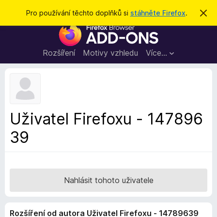
H
Přihlásit se
Pro používání těchto doplňků si
stáhněte Firefox
.
S
k
l
D
r
e
ý
o
t
d
p
Rozšíření
Motivy vzhledu
Více…
a
l
t
ň
k
y
d
Uživatel Firefoxu - 147896
o
39
p
r
o
h
l
Nahlásit tohoto uživatele
í
ž
Rozšíření od autora Uživatel Firefoxu - 14789639
e