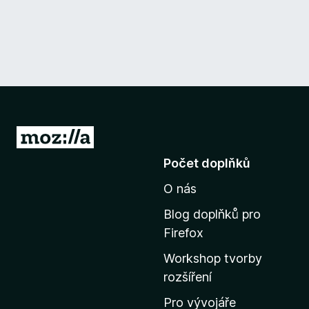
P
ř
Počet doplňků
e
O nás
j
í
Blog doplňků pro
t
Firefox
n
Workshop tvorby
a
rozšíření
d
o
Pro vývojáře