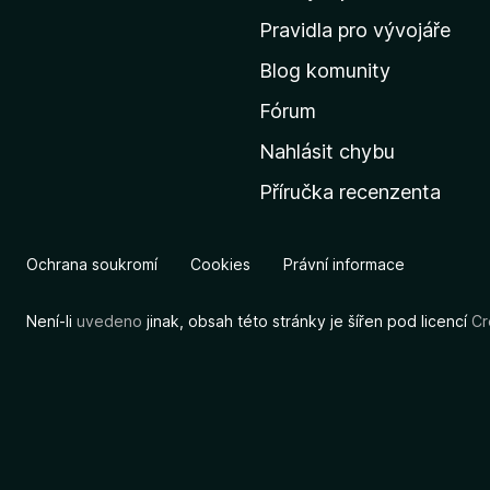
m
Pravidla pro vývojáře
o
Blog komunity
v
s
Fórum
k
Nahlásit chybu
o
Příručka recenzenta
u
s
t
Ochrana soukromí
Cookies
Právní informace
r
á
Není-li
uvedeno
jinak, obsah této stránky je šířen pod licencí
Cr
n
k
u
M
o