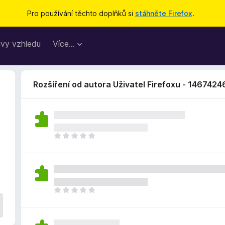
Pro používání těchto doplňků si
stáhněte Firefox
.
vy vzhledu
Více…
Rozšíření od autora Uživatel Firefoxu - 1467424
Z
a
t
í
m
n
Z
e
a
h
t
o
í