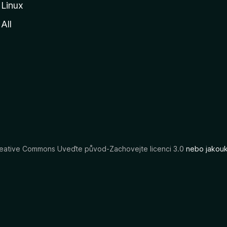
Linux
All
eative Commons Uveďte původ-Zachovejte licenci 3.0
nebo jakouko