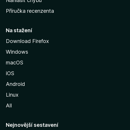
Nahlásit chybu
o
Příručka recenzenta
u
s
t
Na stažení
r
Download Firefox
á
Windows
n
k
macOS
u
iOS
M
o
Android
z
Linux
i
All
l
l
y
Nejnovější sestavení