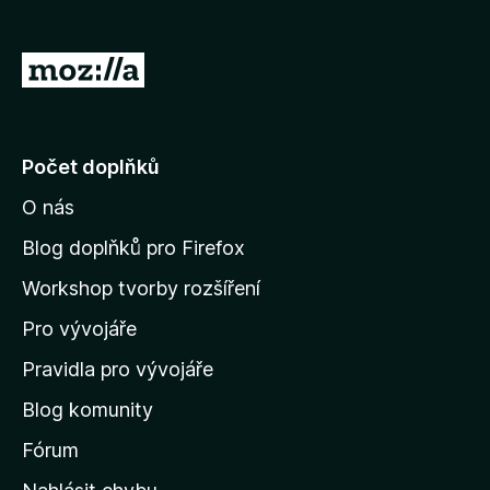
č
e
P
F
ř
i
e
r
e
j
Počet doplňků
f
í
o
O nás
t
x
n
Blog doplňků pro Firefox
a
Workshop tvorby rozšíření
d
Pro vývojáře
o
m
Pravidla pro vývojáře
o
Blog komunity
v
s
Fórum
k