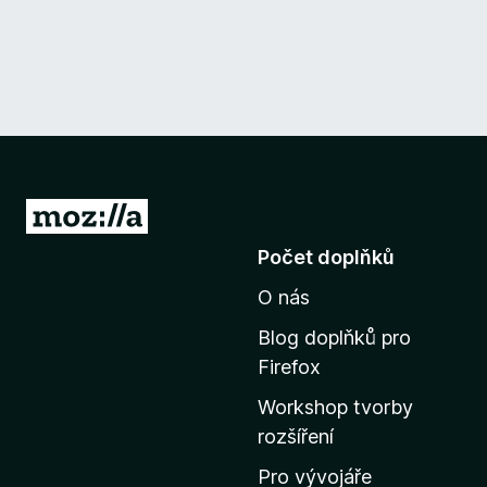
P
ř
Počet doplňků
e
O nás
j
í
Blog doplňků pro
t
Firefox
n
Workshop tvorby
a
rozšíření
d
o
Pro vývojáře