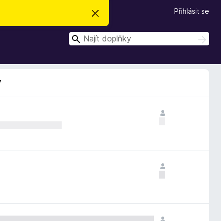
Přihlásit se
S
k
r
H
ý
H
t
l
l
e
e
d
d
a
7
t
a
t