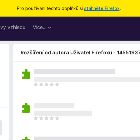
Pro používání těchto doplňků si
stáhněte Firefox
.
vy vzhledu
Více…
Rozšíření od autora Uživatel Firefoxu - 1455193
Z
a
t
í
m
n
Z
e
a
h
t
o
í