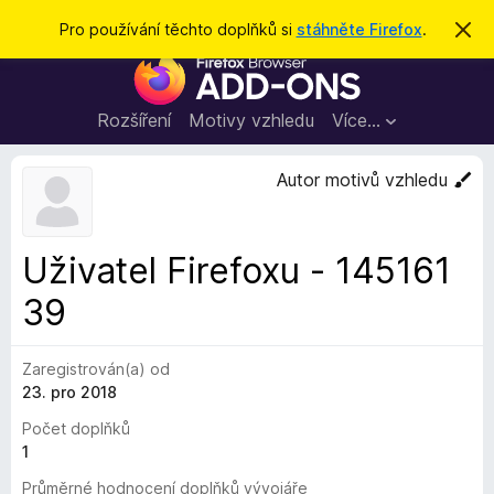
H
Přihlásit se
Pro používání těchto doplňků si
stáhněte Firefox
.
S
k
l
D
r
e
ý
o
t
d
p
Rozšíření
Motivy vzhledu
Více…
a
l
t
ň
Autor motivů vzhledu
k
y
d
Uživatel Firefoxu - 145161
o
39
p
r
o
Zaregistrován(a) od
h
23. pro 2018
l
Počet doplňků
í
1
ž
e
Průměrné hodnocení doplňků vývojáře