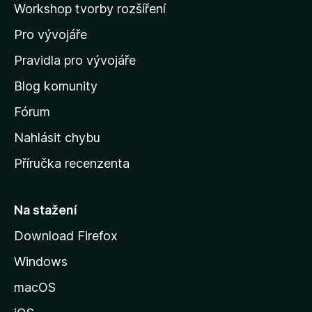
Workshop tvorby rozšíření
d
Pro vývojáře
o
m
Pravidla pro vývojáře
o
Blog komunity
v
s
Fórum
k
Nahlásit chybu
o
Příručka recenzenta
u
s
t
Na stažení
r
Download Firefox
á
Windows
n
k
macOS
u