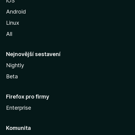
iOS
M
o
Android
z
Linux
i
All
l
l
y
Nejnovější sestavení
Nightly
Beta
Firefox pro firmy
Enterprise
Komunita