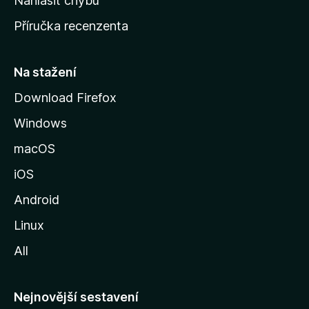
Nahlásit chybu
o
Příručka recenzenta
u
s
t
Na stažení
r
Download Firefox
á
Windows
n
k
macOS
u
iOS
M
o
Android
z
Linux
i
All
l
l
y
Nejnovější sestavení