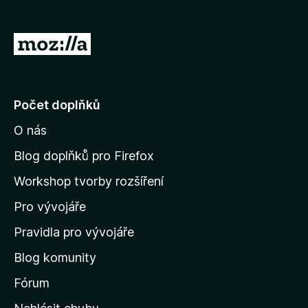
č
e
P
F
ř
i
e
r
e
j
Počet doplňků
f
í
o
O nás
t
x
n
Blog doplňků pro Firefox
a
Workshop tvorby rozšíření
d
Pro vývojáře
o
m
Pravidla pro vývojáře
o
Blog komunity
v
s
Fórum
k