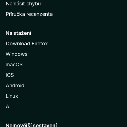
k
Nahlásit chybu
o
Příručka recenzenta
u
s
t
Na stažení
r
Download Firefox
á
Windows
n
k
macOS
u
iOS
M
o
Android
z
Linux
i
All
l
l
y
Nejnovější sestavení