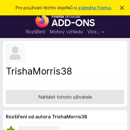
H
Přihlásit se
Pro používání těchto doplňků si
stáhněte Firefox
.
S
k
l
D
r
e
ý
o
t
d
p
Rozšíření
Motivy vzhledu
Více…
a
l
t
ň
k
y
d
TrishaMorris38
o
p
r
o
Nahlásit tohoto uživatele
h
l
í
Rozšíření od autora TrishaMorris38
ž
e