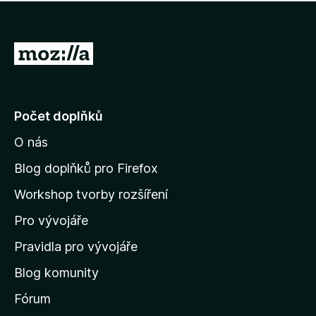
í
d
o
m
n
n
o
e
P
c
h
e
ř
o
n
e
d
o
n
j
Počet doplňků
o
í
c
O nás
t
e
n
n
Blog doplňků pro Firefox
o
a
Workshop tvorby rozšíření
d
Pro vývojáře
o
m
Pravidla pro vývojáře
o
Blog komunity
v
s
Fórum