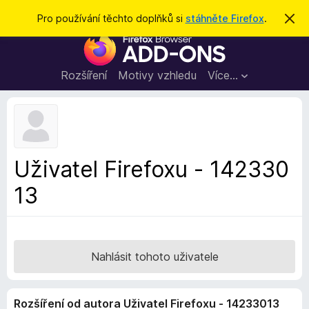
H
Přihlásit se
Pro používání těchto doplňků si
stáhněte Firefox
.
S
k
l
D
r
e
ý
o
t
d
p
Rozšíření
Motivy vzhledu
Více…
a
l
t
ň
k
y
d
Uživatel Firefoxu - 142330
o
13
p
r
o
h
l
Nahlásit tohoto uživatele
í
ž
Rozšíření od autora Uživatel Firefoxu - 14233013
e