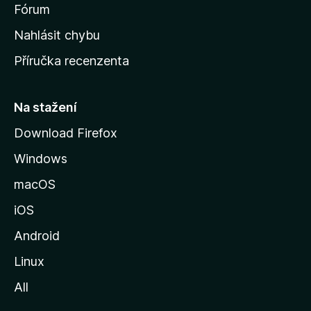
s
Fórum
k
Nahlásit chybu
o
Příručka recenzenta
u
s
t
Na stažení
r
Download Firefox
á
Windows
n
k
macOS
u
iOS
M
o
Android
z
Linux
i
All
l
l