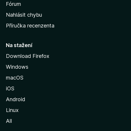
s
Fórum
k
Nahlásit chybu
o
Příručka recenzenta
u
s
t
Na stažení
r
Download Firefox
á
Windows
n
k
macOS
u
iOS
M
o
Android
z
Linux
i
All
l
l