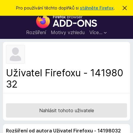
H
Přihlásit se
Pro používání těchto doplňků si
stáhněte Firefox
.
S
k
l
D
r
e
ý
o
t
d
p
Rozšíření
Motivy vzhledu
Více…
a
l
t
ň
k
y
d
Uživatel Firefoxu - 141980
o
32
p
r
o
h
l
Nahlásit tohoto uživatele
í
ž
Rozšíření od autora Uživatel Firefoxu - 14198032
e