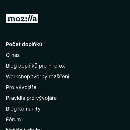
č
e
P
F
ř
i
e
r
e
j
Počet doplňků
f
í
o
O nás
t
x
n
Blog doplňků pro Firefox
a
Workshop tvorby rozšíření
d
Pro vývojáře
o
m
Pravidla pro vývojáře
o
Blog komunity
v
s
Fórum
k