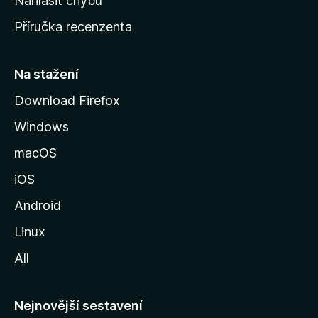
Nahlásit chybu
o
Příručka recenzenta
u
s
t
Na stažení
r
Download Firefox
á
Windows
n
k
macOS
u
iOS
M
o
Android
z
Linux
i
All
l
l
y
Nejnovější sestavení