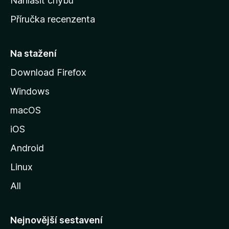
Nahlásit chybu
o
Příručka recenzenta
u
s
t
Na stažení
r
Download Firefox
á
Windows
n
k
macOS
u
iOS
M
o
Android
z
Linux
i
All
l
l
y
Nejnovější sestavení