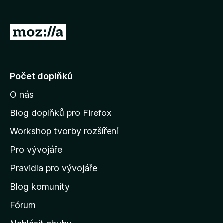
č
e
P
F
ř
i
e
r
e
j
Počet doplňků
f
í
o
O nás
t
x
n
Blog doplňků pro Firefox
a
Workshop tvorby rozšíření
d
Pro vývojáře
o
m
Pravidla pro vývojáře
o
Blog komunity
v
s
Fórum
k