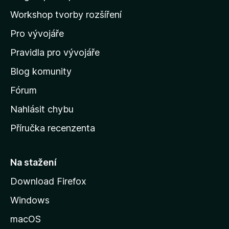
o
a
Workshop tvorby rozšíření
d
Pro vývojáře
o
m
Pravidla pro vývojáře
o
Blog komunity
v
s
Fórum
k
Nahlásit chybu
o
Příručka recenzenta
u
s
t
Na stažení
r
Download Firefox
á
Windows
n
k
macOS
u