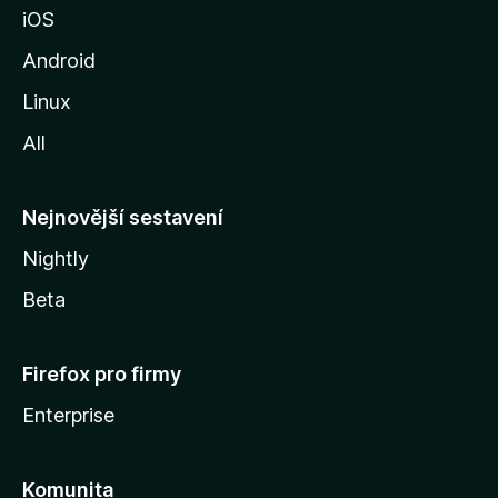
iOS
M
o
Android
z
Linux
i
All
l
l
y
Nejnovější sestavení
Nightly
Beta
Firefox pro firmy
Enterprise
Komunita