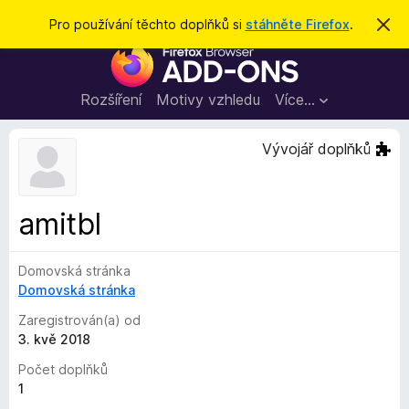
H
Přihlásit se
Pro používání těchto doplňků si
stáhněte Firefox
.
S
k
l
D
r
e
ý
o
t
d
p
Rozšíření
Motivy vzhledu
Více…
a
l
t
ň
Vývojář doplňků
k
y
d
amitbl
o
p
Domovská stránka
r
Domovská stránka
o
h
Zaregistrován(a) od
l
3. kvě 2018
í
Počet doplňků
ž
1
e