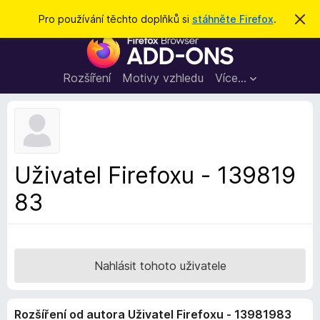
H
Přihlásit se
Pro používání těchto doplňků si
stáhněte Firefox
.
S
k
l
D
r
e
ý
o
t
d
p
Rozšíření
Motivy vzhledu
Více…
a
l
t
ň
k
y
d
Uživatel Firefoxu - 139819
o
83
p
r
o
h
l
Nahlásit tohoto uživatele
í
ž
Rozšíření od autora Uživatel Firefoxu - 13981983
e