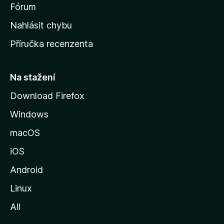
s
Fórum
k
Nahlásit chybu
o
Příručka recenzenta
u
s
t
Na stažení
r
Download Firefox
á
Windows
n
k
macOS
u
iOS
M
o
Android
z
Linux
i
All
l
l