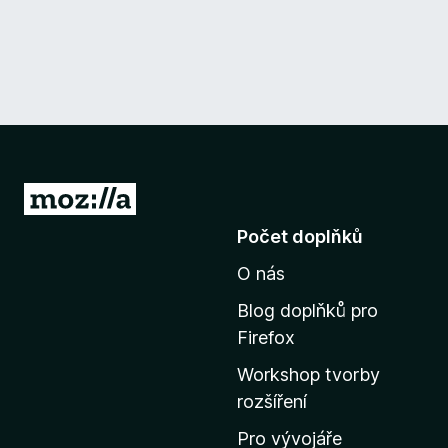
P
ř
Počet doplňků
e
O nás
j
í
Blog doplňků pro
t
Firefox
n
Workshop tvorby
a
rozšíření
d
o
Pro vývojáře