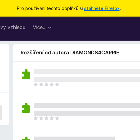
Pro používání těchto doplňků si
stáhněte Firefox
.
vy vzhledu
Více…
Rozšíření od autora DIAMONDS4CARRIE
Z
a
t
í
m
n
Z
e
a
h
t
o
í