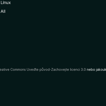
Linux
All
eative Commons Uveďte původ-Zachovejte licenci 3.0
nebo jakouko