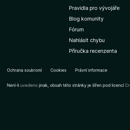
m
Pravidla pro vývojáře
o
Blog komunity
v
s
Fórum
k
Nahlásit chybu
o
Příručka recenzenta
u
s
t
Ochrana soukromí
Cookies
Právní informace
r
á
Není-li
uvedeno
jinak, obsah této stránky je šířen pod licencí
Cr
n
k
u
M
o