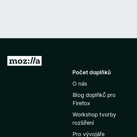
P
ř
Počet doplňků
e
O nás
j
í
Blog doplňků pro
t
Firefox
n
Workshop tvorby
a
rozšíření
d
o
Pro vývojáře