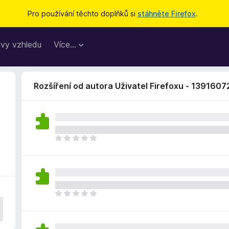
Pro používání těchto doplňků si
stáhněte Firefox
.
vy vzhledu
Více…
Rozšíření od autora Uživatel Firefoxu - 1391607
Z
a
t
í
m
n
Z
e
a
h
t
o
í