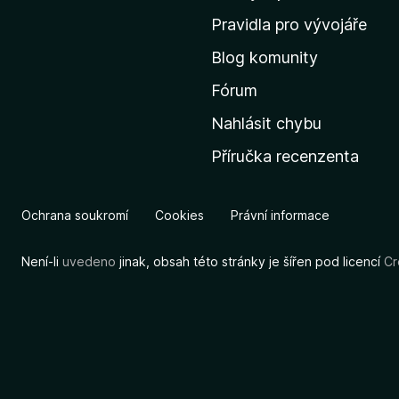
m
Pravidla pro vývojáře
o
Blog komunity
v
s
Fórum
k
Nahlásit chybu
o
Příručka recenzenta
u
s
t
Ochrana soukromí
Cookies
Právní informace
r
á
Není-li
uvedeno
jinak, obsah této stránky je šířen pod licencí
Cr
n
k
u
M
o