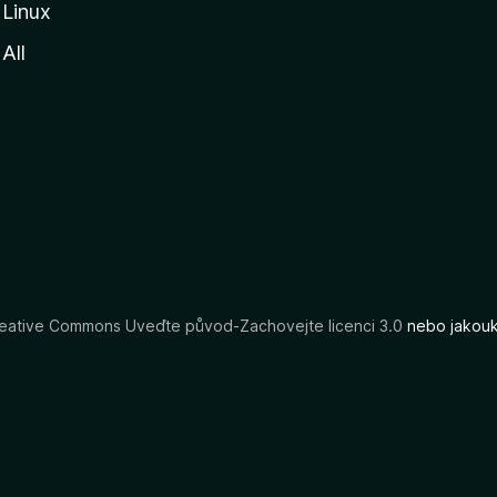
Linux
All
eative Commons Uveďte původ-Zachovejte licenci 3.0
nebo jakouko