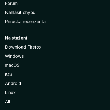
s
Fórum
k
Nahlásit chybu
o
Příručka recenzenta
u
s
t
Na stažení
r
Download Firefox
á
Windows
n
k
macOS
u
iOS
M
o
Android
z
Linux
i
All
l
l