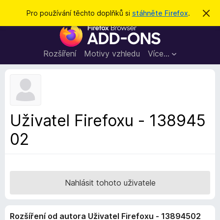
H
Přihlásit se
Pro používání těchto doplňků si
stáhněte Firefox
.
S
k
l
D
r
e
ý
o
t
d
p
Rozšíření
Motivy vzhledu
Více…
a
l
t
ň
k
y
d
Uživatel Firefoxu - 138945
o
02
p
r
o
h
l
Nahlásit tohoto uživatele
í
ž
Rozšíření od autora Uživatel Firefoxu - 13894502
e