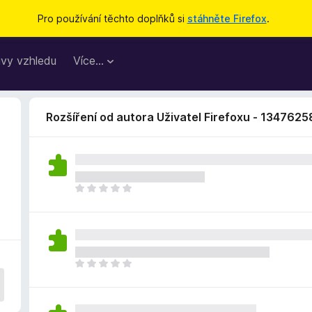
Pro používání těchto doplňků si
stáhněte Firefox
.
vy vzhledu
Více…
Rozšíření od autora Uživatel Firefoxu - 1347625
Z
a
t
í
m
n
Z
e
a
h
t
o
í