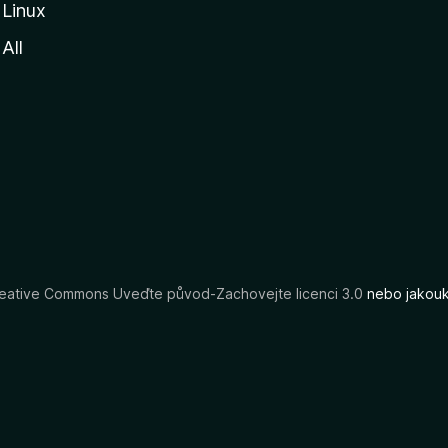
Linux
All
eative Commons Uveďte původ-Zachovejte licenci 3.0
nebo jakouko