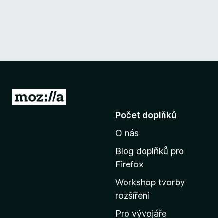
P
ř
Počet doplňků
e
O nás
j
í
Blog doplňků pro
t
Firefox
n
Workshop tvorby
a
rozšíření
d
o
Pro vývojáře