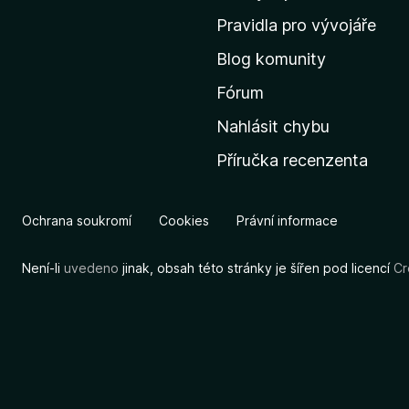
m
Pravidla pro vývojáře
o
Blog komunity
v
s
Fórum
k
Nahlásit chybu
o
Příručka recenzenta
u
s
t
Ochrana soukromí
Cookies
Právní informace
r
á
Není-li
uvedeno
jinak, obsah této stránky je šířen pod licencí
Cr
n
k
u
M
o