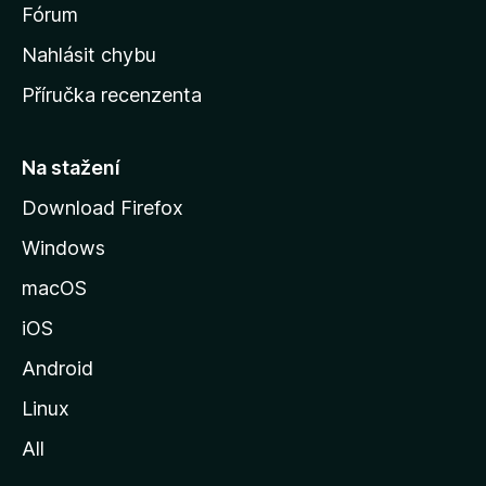
s
Fórum
k
Nahlásit chybu
o
Příručka recenzenta
u
s
t
Na stažení
r
Download Firefox
á
Windows
n
k
macOS
u
iOS
M
o
Android
z
Linux
i
All
l
l