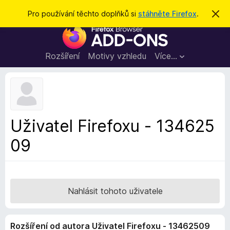
H
Přihlásit se
Pro používání těchto doplňků si
stáhněte Firefox
.
S
k
l
D
r
e
ý
o
t
d
p
Rozšíření
Motivy vzhledu
Více…
a
l
t
ň
k
y
d
Uživatel Firefoxu - 134625
o
09
p
r
o
h
l
Nahlásit tohoto uživatele
í
ž
Rozšíření od autora Uživatel Firefoxu - 13462509
e