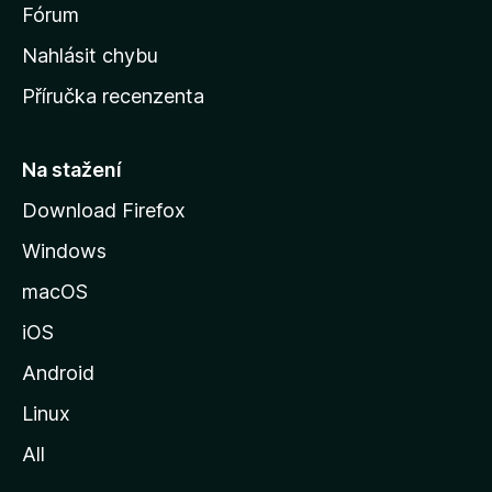
s
Fórum
k
Nahlásit chybu
o
Příručka recenzenta
u
s
t
Na stažení
r
Download Firefox
á
Windows
n
k
macOS
u
iOS
M
o
Android
z
Linux
i
All
l
l