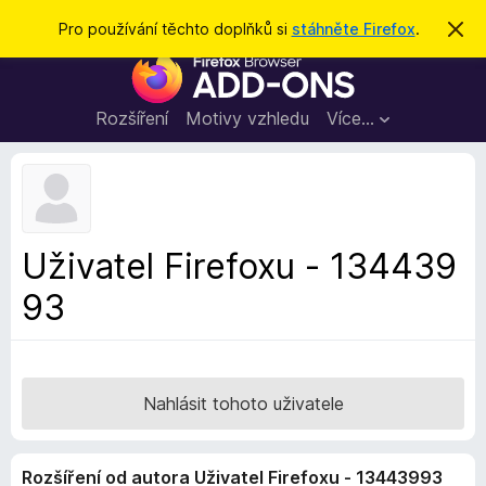
H
Přihlásit se
Pro používání těchto doplňků si
stáhněte Firefox
.
S
k
l
D
r
e
ý
o
t
d
p
Rozšíření
Motivy vzhledu
Více…
a
l
t
ň
k
y
d
Uživatel Firefoxu - 134439
o
93
p
r
o
h
l
Nahlásit tohoto uživatele
í
ž
Rozšíření od autora Uživatel Firefoxu - 13443993
e