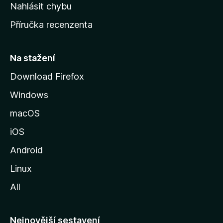
k
Nahlásit chybu
o
Příručka recenzenta
u
s
t
Na stažení
r
Download Firefox
á
Windows
n
k
macOS
u
iOS
M
o
Android
z
Linux
i
All
l
l
y
Nejnovější sestavení