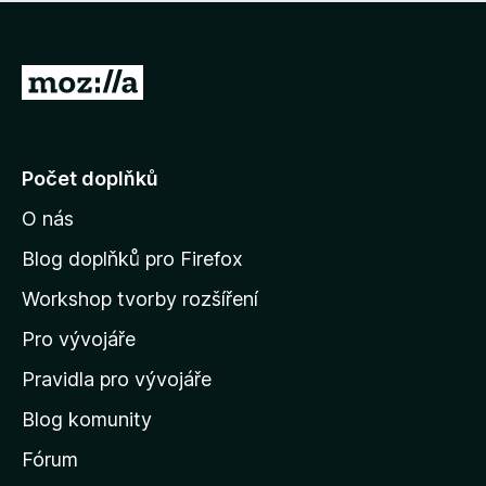
í
d
o
m
n
n
o
e
P
c
h
e
ř
o
n
e
d
o
n
j
Počet doplňků
o
í
c
O nás
t
e
n
n
Blog doplňků pro Firefox
o
a
Workshop tvorby rozšíření
d
Pro vývojáře
o
m
Pravidla pro vývojáře
o
Blog komunity
v
s
Fórum