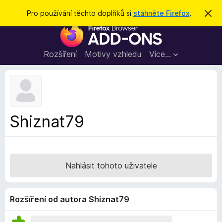
H
Přihlásit se
Pro používání těchto doplňků si
stáhněte Firefox
.
S
k
l
D
r
e
ý
o
t
d
p
Rozšíření
Motivy vzhledu
Více…
a
l
t
ň
k
y
d
Shiznat79
o
p
r
o
Nahlásit tohoto uživatele
h
l
í
Rozšíření od autora Shiznat79
ž
e