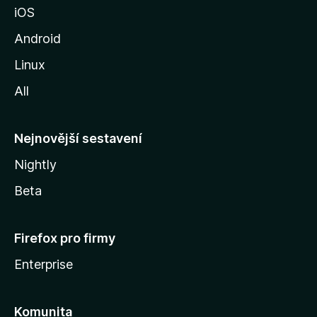
iOS
M
o
Android
z
Linux
i
All
l
l
y
Nejnovější sestavení
Nightly
Beta
Firefox pro firmy
Enterprise
Komunita