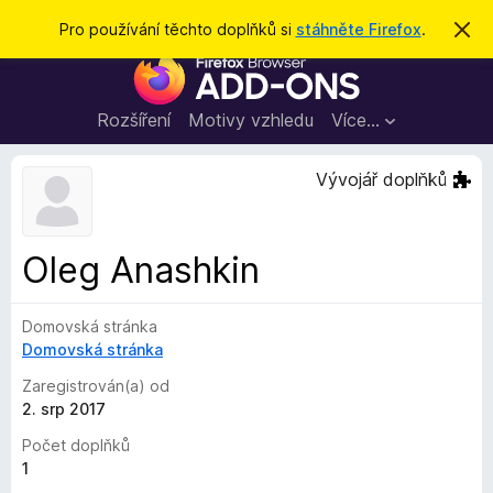
H
Přihlásit se
Pro používání těchto doplňků si
stáhněte Firefox
.
S
k
l
D
r
e
ý
o
t
d
p
Rozšíření
Motivy vzhledu
Více…
a
l
t
ň
Vývojář doplňků
k
y
d
Oleg Anashkin
o
p
Domovská stránka
r
Domovská stránka
o
h
Zaregistrován(a) od
l
2. srp 2017
í
Počet doplňků
ž
1
e