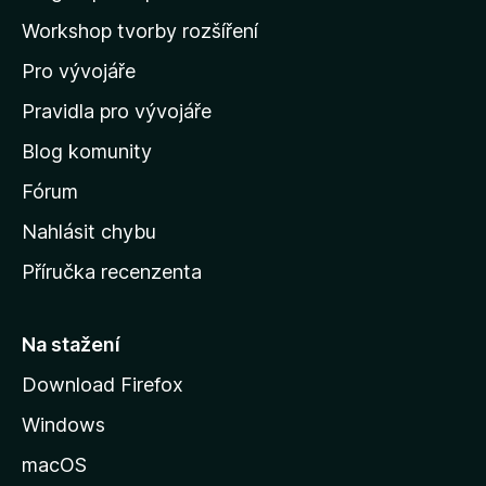
o
a
Workshop tvorby rozšíření
d
Pro vývojáře
o
m
Pravidla pro vývojáře
o
Blog komunity
v
s
Fórum
k
Nahlásit chybu
o
Příručka recenzenta
u
s
t
Na stažení
r
Download Firefox
á
Windows
n
k
macOS
u