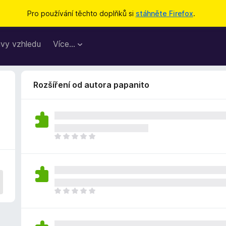
Pro používání těchto doplňků si
stáhněte Firefox
.
vy vzhledu
Více…
Rozšíření od autora papanito
Z
a
t
í
m
n
Z
e
a
h
t
o
í