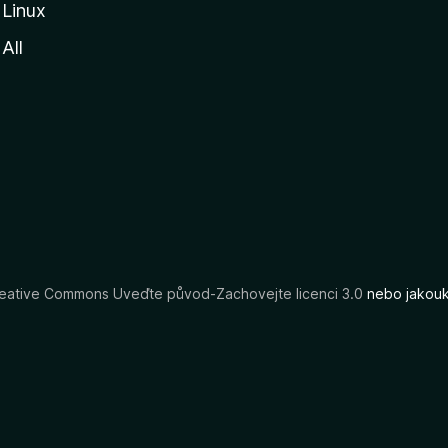
Linux
All
eative Commons Uveďte původ-Zachovejte licenci 3.0
nebo jakouko