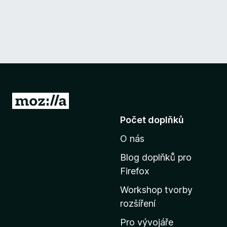
P
ř
Počet doplňků
e
O nás
j
í
Blog doplňků pro
t
Firefox
n
Workshop tvorby
a
rozšíření
d
o
Pro vývojáře