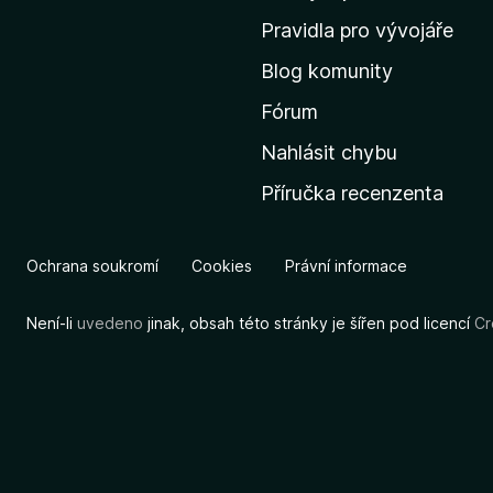
m
Pravidla pro vývojáře
o
Blog komunity
v
s
Fórum
k
Nahlásit chybu
o
Příručka recenzenta
u
s
t
Ochrana soukromí
Cookies
Právní informace
r
á
Není-li
uvedeno
jinak, obsah této stránky je šířen pod licencí
Cr
n
k
u
M
o