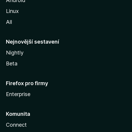
Android
z
Linux
i
All
l
l
y
Nejnovější sestavení
Nightly
Beta
Firefox pro firmy
Enterprise
Komunita
Connect