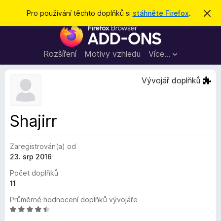
H
Přihlásit se
Pro používání těchto doplňků si
stáhněte Firefox
.
S
k
l
D
r
e
ý
o
t
d
p
Rozšíření
Motivy vzhledu
Více…
a
l
t
ň
Vývojář doplňků
k
y
d
Shajirr
o
p
Zaregistrován(a) od
r
23. srp 2016
o
h
Počet doplňků
l
11
í
Průměrné hodnocení doplňků vývojáře
ž
H
e
o