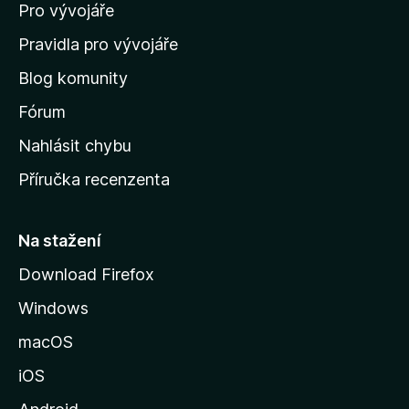
Pro vývojáře
o
m
Pravidla pro vývojáře
o
Blog komunity
v
s
Fórum
k
Nahlásit chybu
o
Příručka recenzenta
u
s
t
Na stažení
r
Download Firefox
á
Windows
n
k
macOS
u
iOS
M
o