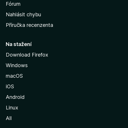
s
Fórum
k
Nahlásit chybu
o
Příručka recenzenta
u
s
t
Na stažení
r
Download Firefox
á
Windows
n
k
macOS
u
iOS
M
o
Android
z
Linux
i
All
l
l