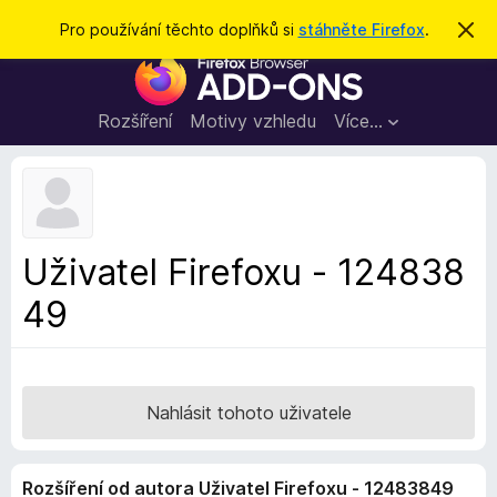
H
Přihlásit se
Pro používání těchto doplňků si
stáhněte Firefox
.
S
k
l
D
r
e
ý
o
t
d
p
Rozšíření
Motivy vzhledu
Více…
a
l
t
ň
k
y
d
Uživatel Firefoxu - 124838
o
49
p
r
o
h
l
Nahlásit tohoto uživatele
í
ž
Rozšíření od autora Uživatel Firefoxu - 12483849
e