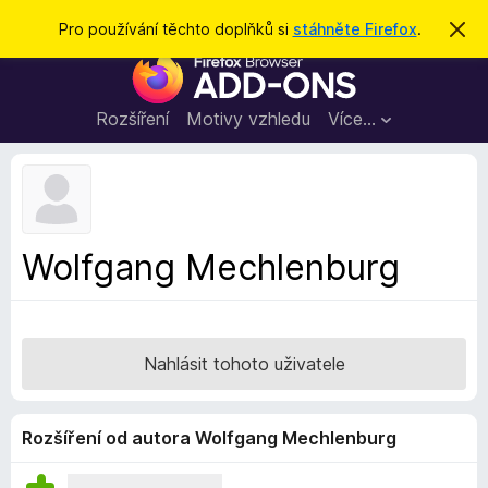
H
Přihlásit se
Pro používání těchto doplňků si
stáhněte Firefox
.
S
k
l
D
r
e
ý
o
t
d
p
Rozšíření
Motivy vzhledu
Více…
a
l
t
ň
k
y
d
Wolfgang Mechlenburg
o
p
r
o
Nahlásit tohoto uživatele
h
l
í
Rozšíření od autora Wolfgang Mechlenburg
ž
e