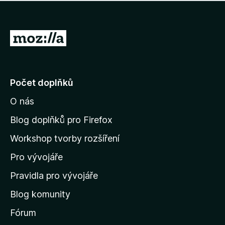
í
d
o
m
n
n
o
e
P
c
h
e
ř
o
n
e
d
o
n
j
Počet doplňků
o
í
c
O nás
t
e
n
n
Blog doplňků pro Firefox
o
a
Workshop tvorby rozšíření
d
Pro vývojáře
o
m
Pravidla pro vývojáře
o
Blog komunity
v
s
Fórum