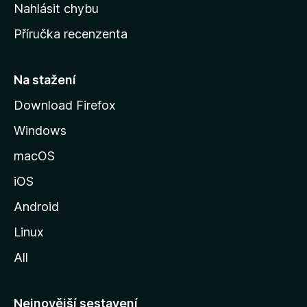
k
Nahlásit chybu
o
Příručka recenzenta
u
s
t
Na stažení
r
Download Firefox
á
Windows
n
k
macOS
u
iOS
M
o
Android
z
Linux
i
All
l
l
y
Nejnovější sestavení