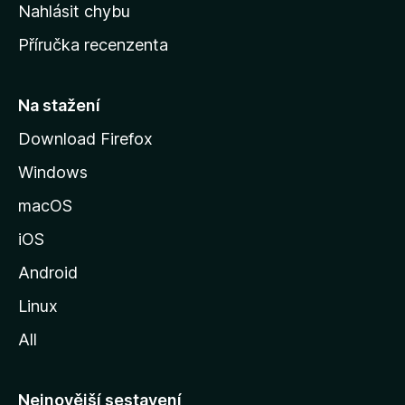
k
Nahlásit chybu
o
Příručka recenzenta
u
s
t
Na stažení
r
Download Firefox
á
Windows
n
k
macOS
u
iOS
M
o
Android
z
Linux
i
All
l
l
y
Nejnovější sestavení