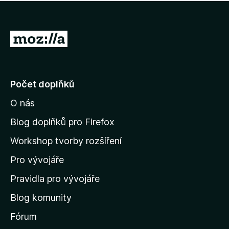
í
d
o
m
n
n
o
e
P
c
h
e
ř
o
n
e
d
o
n
j
Počet doplňků
o
í
c
O nás
t
e
n
n
Blog doplňků pro Firefox
o
a
Workshop tvorby rozšíření
d
Pro vývojáře
o
m
Pravidla pro vývojáře
o
Blog komunity
v
s
Fórum