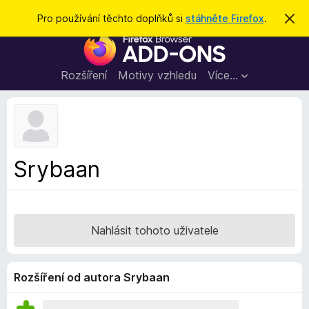
H
Přihlásit se
Pro používání těchto doplňků si
stáhněte Firefox
.
S
k
l
D
r
e
ý
o
t
d
p
Rozšíření
Motivy vzhledu
Více…
a
l
t
ň
k
y
d
Srybaan
o
p
r
o
Nahlásit tohoto uživatele
h
l
í
Rozšíření od autora Srybaan
ž
e