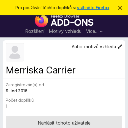
H
Přihlásit se
Pro používání těchto doplňků si
stáhněte Firefox
.
S
k
l
D
r
e
ý
o
t
d
p
Rozšíření
Motivy vzhledu
Více…
a
l
t
ň
Autor motivů vzhledu
k
y
d
Merriska Carrier
o
p
Zaregistrován(a) od
r
9. led 2016
o
h
Počet doplňků
l
1
í
ž
Nahlásit tohoto uživatele
e