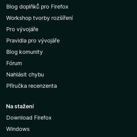
n
Blog doplňků pro Firefox
n
o
a
Workshop tvorby rozšíření
d
Pro vývojáře
o
m
Pravidla pro vývojáře
o
Blog komunity
v
s
Fórum
k
Nahlásit chybu
o
Příručka recenzenta
u
s
t
Na stažení
r
Download Firefox
á
Windows
n