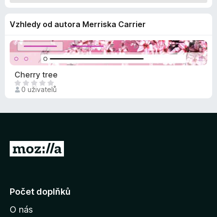
č
e
Vzhledy od autora Merriska Carrier
F
i
r
e
Cherry tree
f
Z
o
0 uživatelů
a
x
t
í
m
n
e
P
h
ř
o
e
d
j
n
Počet doplňků
o
í
c
O nás
t
e