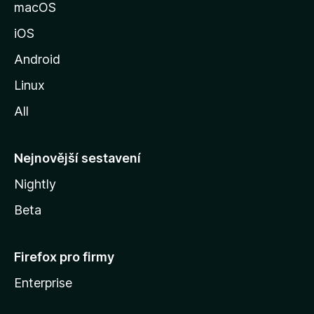
k
macOS
u
iOS
M
o
Android
z
Linux
i
All
l
l
y
Nejnovější sestavení
Nightly
Beta
Firefox pro firmy
Enterprise