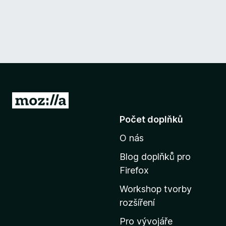
P
ř
Počet doplňků
e
O nás
j
í
Blog doplňků pro
t
Firefox
n
Workshop tvorby
a
rozšíření
d
o
Pro vývojáře