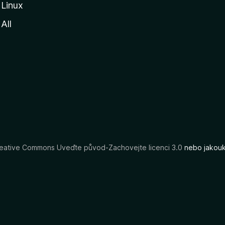
Linux
All
eative Commons Uveďte původ-Zachovejte licenci 3.0
nebo jakouko