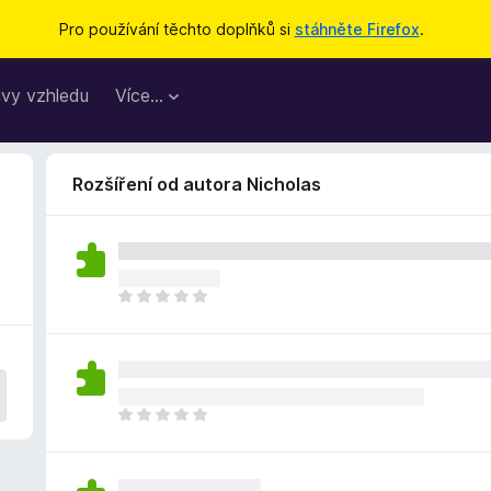
Pro používání těchto doplňků si
stáhněte Firefox
.
vy vzhledu
Více…
Rozšíření od autora Nicholas
Z
a
t
í
m
n
Z
e
a
h
t
o
í