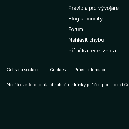
m
Pravidla pro vývojáře
o
Blog komunity
v
s
Fórum
k
Nahlásit chybu
o
Příručka recenzenta
u
s
t
Ochrana soukromí
Cookies
Právní informace
r
á
Není-li
uvedeno
jinak, obsah této stránky je šířen pod licencí
Cr
n
k
u
M
o