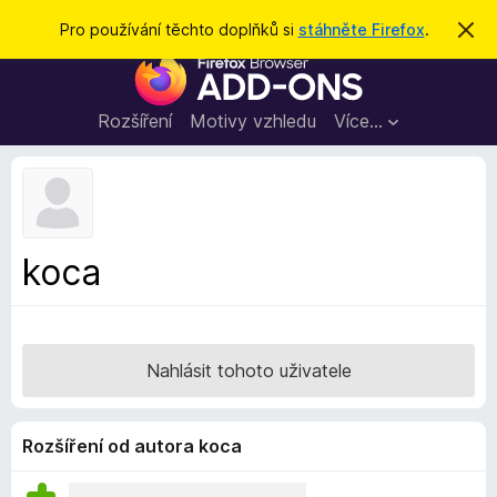
H
Přihlásit se
Pro používání těchto doplňků si
stáhněte Firefox
.
S
k
l
D
r
e
ý
o
t
d
p
Rozšíření
Motivy vzhledu
Více…
a
l
t
ň
k
y
d
koca
o
p
r
o
Nahlásit tohoto uživatele
h
l
í
Rozšíření od autora koca
ž
e