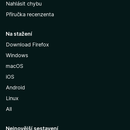
k
Nahlásit chybu
o
Příručka recenzenta
u
s
t
Na stažení
r
Download Firefox
á
Windows
n
k
macOS
u
iOS
M
o
Android
z
Linux
i
All
l
l
y
Nejnovější sestavení