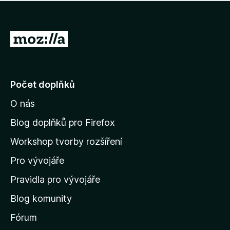
í
d
o
m
n
n
o
e
P
c
h
e
ř
o
n
e
d
o
n
j
Počet doplňků
o
í
c
O nás
t
e
n
n
Blog doplňků pro Firefox
o
a
Workshop tvorby rozšíření
d
Pro vývojáře
o
m
Pravidla pro vývojáře
o
Blog komunity
v
s
Fórum