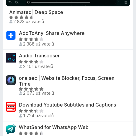
o
,
í
c
9
Animated│Deep Space
:
e
z
H
3
2 823 uživatelů
n
5
o
,
í
d
7
AddToAny: Share Anywhere
:
n
z
H
3
o
2 388 uživatelů
5
o
,
c
d
2
Audio Transposer
e
n
z
H
n
o
2 101 uživatelů
5
o
í
c
d
:
one sec | Website Blocker, Focus, Screen
e
n
4
Time
n
o
,
H
í
2 073 uživatelů
c
7
o
:
e
z
d
4
Download Youtube Subtitles and Captions
n
5
n
,
H
í
o
1 724 uživatelů
1
o
:
c
z
d
4
WhatSend for WhatsApp Web
e
5
n
,
H
n