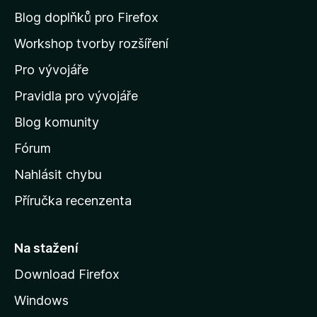
n
Blog doplňků pro Firefox
a
Workshop tvorby rozšíření
d
Pro vývojáře
o
m
Pravidla pro vývojáře
o
Blog komunity
v
s
Fórum
k
Nahlásit chybu
o
Příručka recenzenta
u
s
t
Na stažení
r
Download Firefox
á
Windows
n