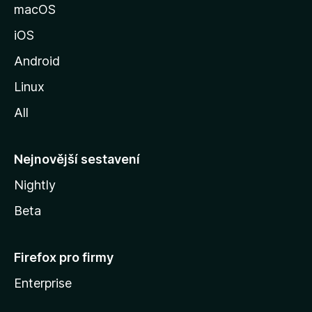
k
macOS
u
iOS
M
o
Android
z
Linux
i
All
l
l
y
Nejnovější sestavení
Nightly
Beta
Firefox pro firmy
Enterprise