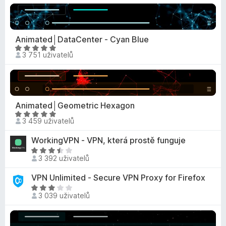
:
d
z
e
4
n
5
n
,
o
í
4
c
Animated│DataCenter - Cyan Blue
:
z
e
H
4
3 751 uživatelů
5
n
o
,
í
d
2
:
n
z
4
o
5
z
c
Animated│Geometric Hexagon
5
e
H
3 459 uživatelů
n
o
í
d
WorkingVPN - VPN, která prostě funguje
:
n
H
4
o
3 392 uživatelů
o
,
c
d
9
VPN Unlimited - Secure VPN Proxy for Firefox
e
n
z
H
n
o
3 039 uživatelů
5
o
í
c
d
:
e
n
4
n