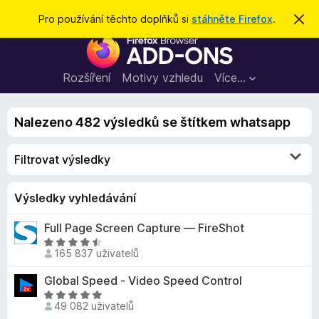
H
Přihlásit se
Pro používání těchto doplňků si
stáhněte Firefox
.
S
k
l
D
r
e
ý
o
t
d
p
Rozšíření
Motivy vzhledu
Více…
a
l
t
ň
Nalezeno 482 výsledků se štítkem whatsapp
k
y
Filtrovat výsledky
d
o
p
Výsledky vyhledávání
r
Full Page Screen Capture — FireShot
o
H
h
165 837 uživatelů
o
l
d
Global Speed - Video Speed Control
í
n
H
ž
o
49 082 uživatelů
o
e
c