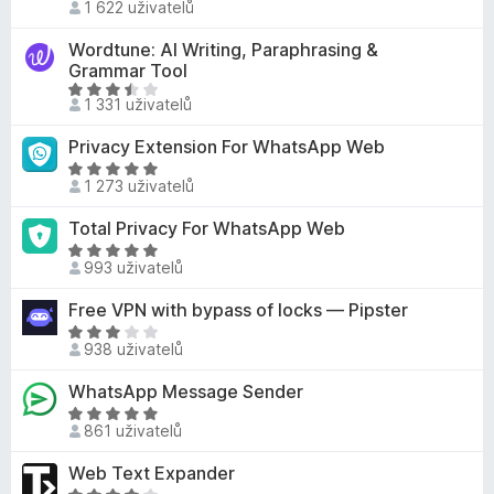
o
1 622 uživatelů
2
o
í
c
z
d
:
Wordtune: AI Writing, Paraphrasing &
e
5
n
4
Grammar Tool
n
o
,
H
í
1 331 uživatelů
c
8
o
:
e
z
d
3
Privacy Extension For WhatsApp Web
n
5
n
,
H
í
o
1 273 uživatelů
3
o
:
c
z
d
4
Total Privacy For WhatsApp Web
e
5
n
,
H
n
o
993 uživatelů
5
o
í
c
z
d
:
Free VPN with bypass of locks — Pipster
e
5
n
3
n
H
o
,
938 uživatelů
í
o
c
4
:
d
WhatsApp Message Sender
e
z
5
n
n
H
5
z
o
861 uživatelů
í
o
5
c
:
d
Web Text Expander
e
5
n