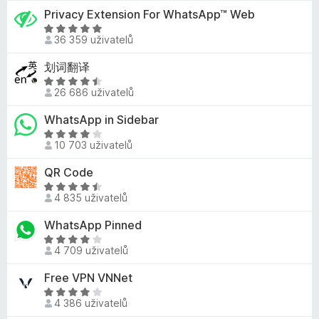
d
č
Privacy Extension For WhatsApp™ Web
e
n
e
n
H
o
36 359 uživatelů
í
o
F
c
:
d
i
划词翻译
e
4
n
r
n
H
,
o
26 686 uživatelů
í
e
o
6
c
:
d
f
WhatsApp in Sidebar
z
e
4
n
o
5
n
H
,
o
10 703 uživatelů
x
í
o
8
c
:
d
QR Code
z
e
4
n
5
n
H
,
o
4 835 uživatelů
í
o
8
c
:
d
WhatsApp Pinned
z
e
4
n
5
n
H
,
o
4 709 uživatelů
í
o
3
c
:
d
Free VPN VNNet
z
e
3
n
5
n
H
,
o
4 386 uživatelů
í
o
8
c