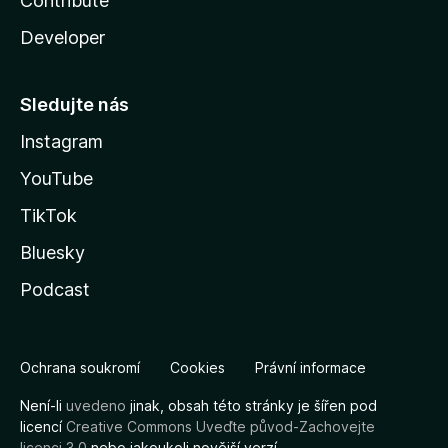
Contribute
Developer
Sledujte nás
Instagram
YouTube
TikTok
Bluesky
Podcast
Ochrana soukromí
Cookies
Právní informace
Není-li
uvedeno
jinak, obsah této stránky je šířen pod
licencí
Creative Commons Uveďte původ-Zachovejte
licenci 3.0
nebo jakoukoli novější verzí.