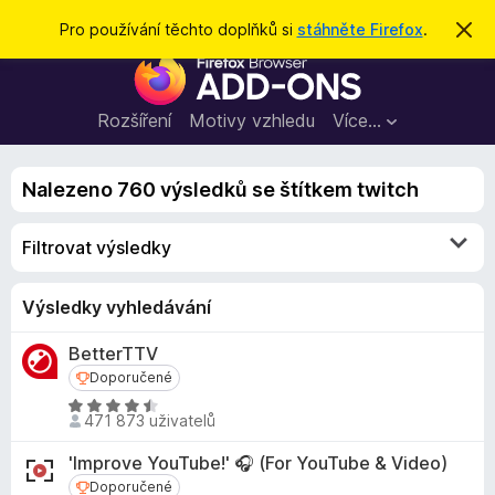
H
Přihlásit se
Pro používání těchto doplňků si
stáhněte Firefox
.
S
k
l
D
r
e
ý
o
t
d
p
Rozšíření
Motivy vzhledu
Více…
a
l
t
ň
Nalezeno 760 výsledků se štítkem twitch
k
y
Filtrovat výsledky
d
o
p
Výsledky vyhledávání
r
BetterTTV
o
Doporučené
Doporučené
h
l
H
471 873 uživatelů
o
í
d
ž
'Improve YouTube!' 🎧 (For YouTube & Video)
n
e
Doporučené
Doporučené