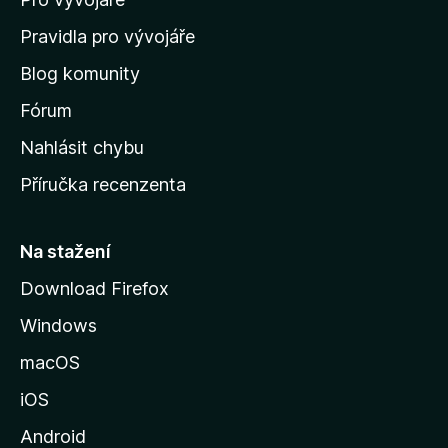
o
m
Pravidla pro vývojáře
o
Blog komunity
v
s
Fórum
k
Nahlásit chybu
o
Příručka recenzenta
u
s
t
Na stažení
r
Download Firefox
á
Windows
n
k
macOS
u
iOS
M
o
Android