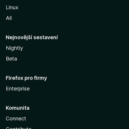
z
Linux
i
All
l
l
y
Nejnovější sestavení
Nightly
Beta
Firefox pro firmy
Enterprise
Komunita
Connect