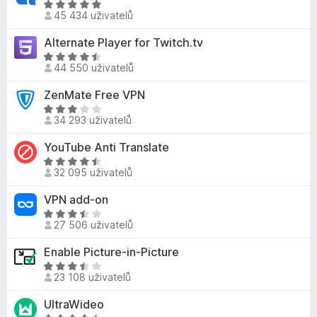
5
n
H
,
o
45 434 uživatelů
í
o
8
c
:
d
Alternate Player for Twitch.tv
z
e
4
n
5
n
H
,
o
44 550 uživatelů
í
o
8
c
:
d
ZenMate Free VPN
z
e
3
n
5
n
H
,
o
34 293 uživatelů
í
o
1
c
:
d
YouTube Anti Translate
z
e
4
n
5
n
H
,
o
32 095 uživatelů
í
o
8
c
:
d
VPN add-on
z
e
4
n
5
n
H
,
o
27 506 uživatelů
í
o
3
c
:
d
Enable Picture-in-Picture
z
e
3
n
5
n
H
,
o
23 108 uživatelů
í
o
2
c
:
d
UltraWideo
z
e
4
n