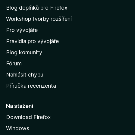
n
Blog doplňků pro Firefox
a
Workshop tvorby rozšíření
d
Pro vývojáře
o
m
Pravidla pro vývojáře
o
Blog komunity
v
s
Fórum
k
Nahlásit chybu
o
Příručka recenzenta
u
s
t
Na stažení
r
Download Firefox
á
Windows
n