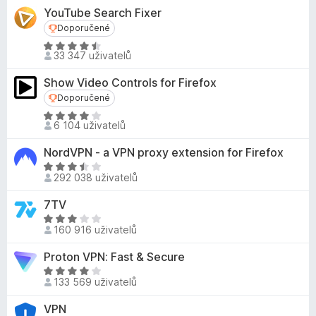
,
d
n
YouTube Search Fixer
1
n
í
Doporučené
Doporučené
z
o
:
5
H
c
33 347 uživatelů
4
o
e
,
d
n
Show Video Controls for Firefox
3
n
í
Doporučené
Doporučené
z
o
:
5
H
c
6 104 uživatelů
4
o
e
,
d
n
NordVPN - a VPN proxy extension for Firefox
6
n
í
H
z
o
292 038 uživatelů
:
o
5
c
4
d
7TV
e
,
n
H
n
4
o
160 916 uživatelů
o
í
z
c
d
:
5
Proton VPN: Fast & Secure
e
n
4
n
H
o
,
133 569 uživatelů
í
o
c
1
:
d
VPN
e
z