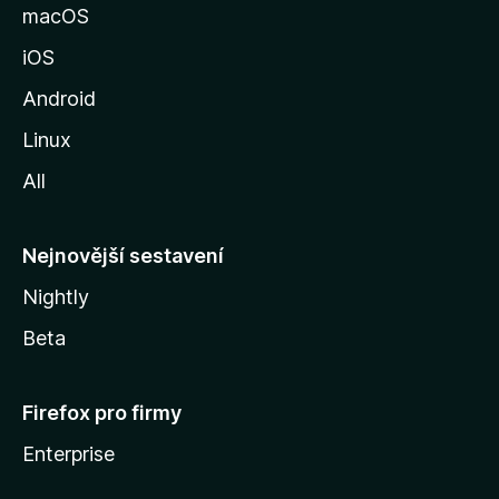
k
macOS
u
iOS
M
o
Android
z
Linux
i
All
l
l
y
Nejnovější sestavení
Nightly
Beta
Firefox pro firmy
Enterprise