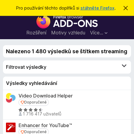
H
Přihlásit se
Pro používání těchto doplňků si
stáhněte Firefox
.
S
k
l
D
r
e
ý
o
t
d
p
Rozšíření
Motivy vzhledu
Více…
a
l
t
ň
Nalezeno 1 480 výsledků se štítkem streaming
k
y
Filtrovat výsledky
d
o
p
Výsledky vyhledávání
r
Video Download Helper
o
Doporučené
Doporučené
h
l
H
1 716 417 uživatelů
o
í
d
ž
Enhancer for YouTube™
n
e
Doporučené
Doporučené