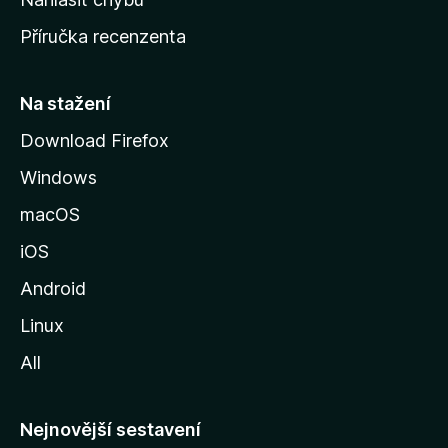
o
Příručka recenzenta
u
s
t
Na stažení
r
Download Firefox
á
Windows
n
k
macOS
u
iOS
M
o
Android
z
Linux
i
All
l
l
y
Nejnovější sestavení