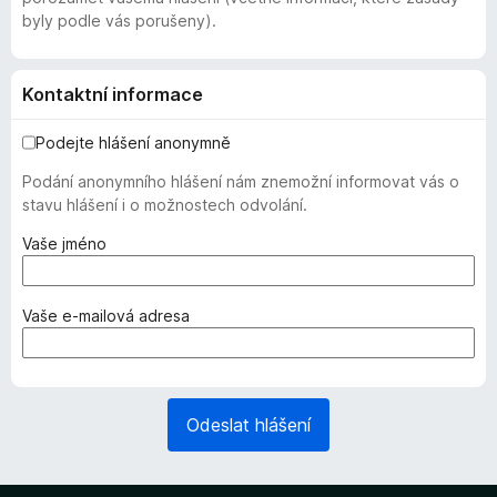
byly podle vás porušeny).
Kontaktní informace
Podejte hlášení anonymně
Podání anonymního hlášení nám znemožní informovat vás o
stavu hlášení i o možnostech odvolání.
(
Vaše jméno
v
y
ž
(
Vaše e-mailová adresa
a
v
d
y
o
ž
v
a
Odeslat hlášení
á
d
n
o
o
v