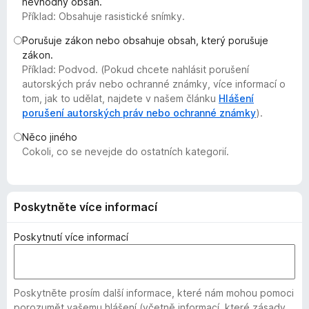
nevhodný obsah.
č
Příklad: Obsahuje rasistické snímky.
e
Porušuje zákon nebo obsahuje obsah, který porušuje
F
zákon.
i
Příklad: Podvod. (Pokud chcete nahlásit porušení
r
autorských práv nebo ochranné známky, více informací o
e
tom, jak to udělat, najdete v našem článku
Hlášení
f
porušení autorských práv nebo ochranné známky
).
o
Něco jiného
x
Cokoli, co se nevejde do ostatních kategorií.
Poskytněte více informací
Poskytnutí více informací
Poskytněte prosím další informace, které nám mohou pomoci
porozumět vašemu hlášení (včetně informací, které zásady