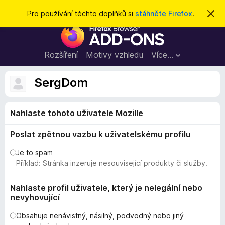
H
Přihlásit se
Pro používání těchto doplňků si
stáhněte Firefox
.
S
k
l
D
r
e
ý
o
t
d
p
Rozšíření
Motivy vzhledu
Více…
a
l
t
ň
SergDom
k
y
Nahlaste tohoto uživatele Mozille
d
o
Poslat zpětnou vazbu k uživatelskému profilu
p
r
Je to spam
o
Příklad: Stránka inzeruje nesouvisející produkty či služby.
h
l
Nahlaste profil uživatele, který je nelegální nebo
nevyhovující
í
ž
Obsahuje nenávistný, násilný, podvodný nebo jiný
e