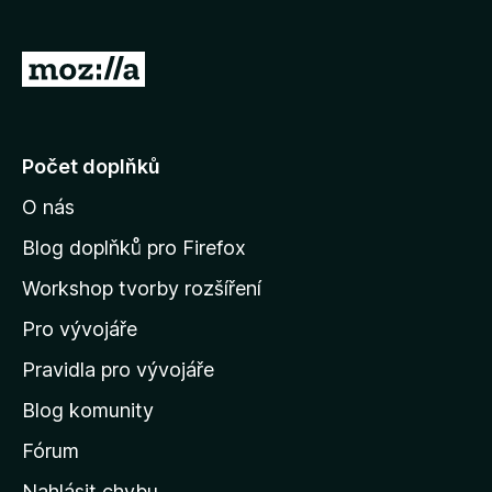
)
á
n
o
P
)
ř
e
j
Počet doplňků
í
O nás
t
n
Blog doplňků pro Firefox
a
Workshop tvorby rozšíření
d
Pro vývojáře
o
m
Pravidla pro vývojáře
o
Blog komunity
v
s
Fórum
k
Nahlásit chybu