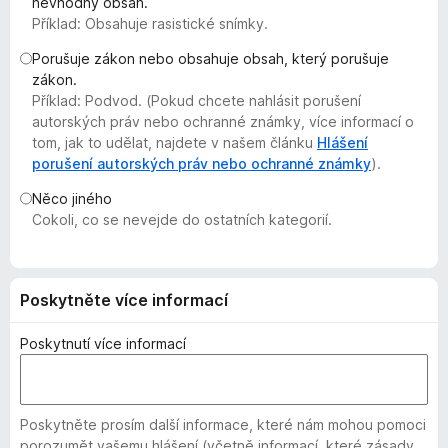
nevhodný obsah.
č
Příklad: Obsahuje rasistické snímky.
e
Porušuje zákon nebo obsahuje obsah, který porušuje
F
zákon.
i
Příklad: Podvod. (Pokud chcete nahlásit porušení
r
autorských práv nebo ochranné známky, více informací o
e
tom, jak to udělat, najdete v našem článku
Hlášení
f
porušení autorských práv nebo ochranné známky
).
o
Něco jiného
x
Cokoli, co se nevejde do ostatních kategorií.
Poskytněte více informací
Poskytnutí více informací
Poskytněte prosím další informace, které nám mohou pomoci
porozumět vašemu hlášení (včetně informací, které zásady