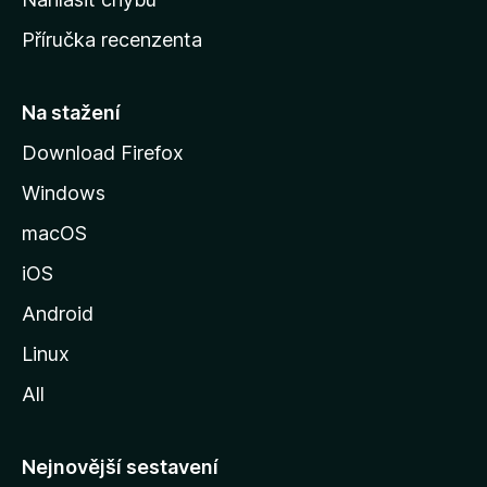
o
Příručka recenzenta
u
s
t
Na stažení
r
Download Firefox
á
Windows
n
k
macOS
u
iOS
M
o
Android
z
Linux
i
All
l
l
y
Nejnovější sestavení