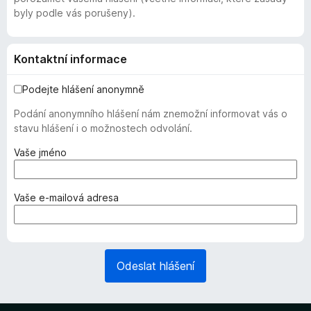
byly podle vás porušeny).
Kontaktní informace
Podejte hlášení anonymně
Podání anonymního hlášení nám znemožní informovat vás o
stavu hlášení i o možnostech odvolání.
(
Vaše jméno
v
y
ž
(
Vaše e-mailová adresa
a
v
d
y
o
ž
v
a
Odeslat hlášení
á
d
n
o
o
v