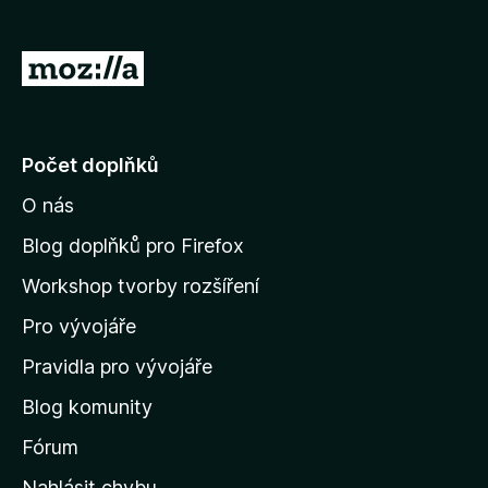
)
á
n
o
P
)
ř
e
j
Počet doplňků
í
O nás
t
n
Blog doplňků pro Firefox
a
Workshop tvorby rozšíření
d
Pro vývojáře
o
m
Pravidla pro vývojáře
o
Blog komunity
v
s
Fórum
k
Nahlásit chybu