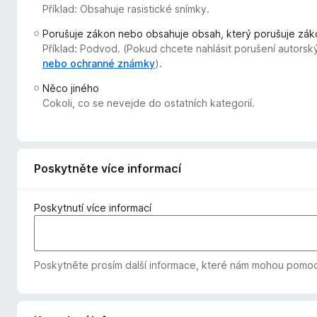
Příklad: Obsahuje rasistické snímky.
č
e
Porušuje zákon nebo obsahuje obsah, který porušuje zák
F
Příklad: Podvod. (Pokud chcete nahlásit porušení autorsk
i
nebo ochranné známky
).
r
Něco jiného
e
Cokoli, co se nevejde do ostatních kategorií.
f
o
x
Poskytněte více informací
Poskytnutí více informací
Poskytněte prosím další informace, které nám mohou pomoc