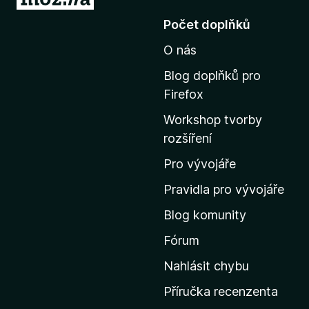
ř
Počet doplňků
e
O nás
j
í
Blog doplňků pro
t
Firefox
n
Workshop tvorby
a
rozšíření
d
o
Pro vývojáře
m
Pravidla pro vývojáře
o
Blog komunity
v
s
Fórum
k
Nahlásit chybu
o
Příručka recenzenta
u