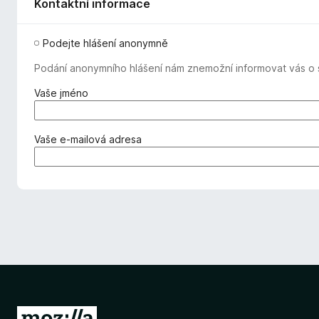
Kontaktní informace
Podejte hlášení anonymně
Podání anonymního hlášení nám znemožní informovat vás o s
(
Vaše jméno
v
y
ž
(
Vaše e-mailová adresa
a
v
d
y
o
ž
v
a
á
d
n
o
o
v
)
á
n
o
)
P