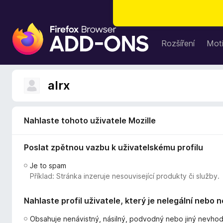
D
o
Rozšíření
Moti
p
l
ň
alrx
k
y
d
Nahlaste tohoto uživatele Mozille
o
p
Poslat zpětnou vazbu k uživatelskému profilu
r
o
Je to spam
h
Příklad: Stránka inzeruje nesouvisející produkty či služby.
l
í
Nahlaste profil uživatele, který je nelegální nebo 
ž
e
Obsahuje nenávistný, násilný, podvodný nebo jiný nevho