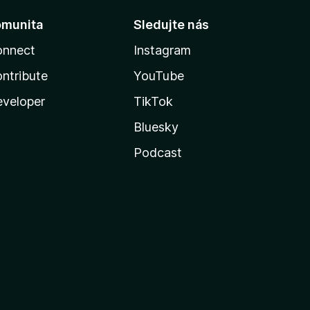
omunita
Sledujte nás
onnect
Instagram
ntribute
YouTube
veloper
TikTok
Bluesky
Podcast