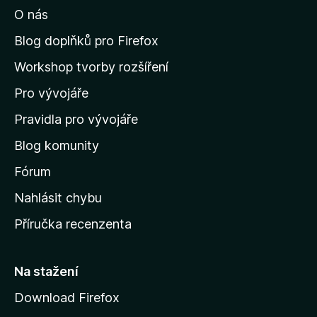
O nás
t
n
Blog doplňků pro Firefox
a
Workshop tvorby rozšíření
d
Pro vývojáře
o
m
Pravidla pro vývojáře
o
Blog komunity
v
s
Fórum
k
Nahlásit chybu
o
Příručka recenzenta
u
s
t
Na stažení
r
Download Firefox
á