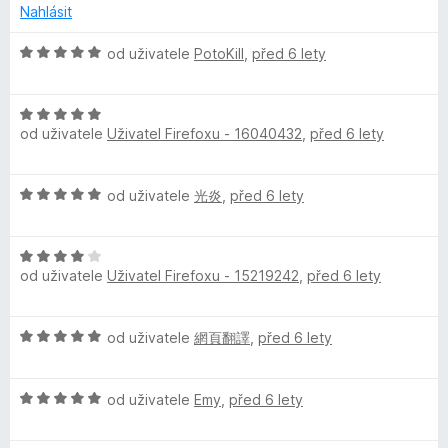
5
o
n
Nahlásit
c
í
e
:
H
od uživatele
PotoKill
,
před 6 lety
n
5
o
í
z
d
:
5
H
n
5
od uživatele
Uživatel Firefoxu - 16040432
,
před 6 lety
o
o
z
d
c
5
n
e
H
od uživatele
光炎
,
před 6 lety
o
n
o
c
í
d
e
:
H
n
n
5
od uživatele
Uživatel Firefoxu - 15219242
,
před 6 lety
o
o
í
z
d
c
:
5
n
e
5
H
od uživatele
網頁翻譯
,
před 6 lety
o
n
z
o
c
í
5
d
e
:
H
n
od uživatele
Emy
,
před 6 lety
n
5
o
o
í
z
d
c
:
5