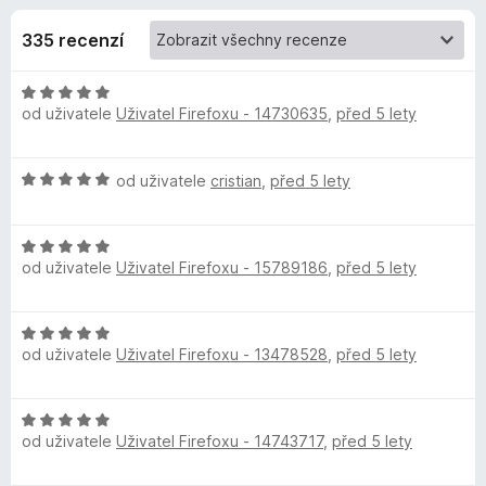
e
4
č
,
335 recenzí
e
d
8
F
z
H
i
o
5
od uživatele
Uživatel Firefoxu - 14730635
,
před 5 lety
o
r
d
e
p
n
f
H
od uživatele
cristian
,
před 5 lety
o
o
o
l
c
d
x
e
H
n
n
ň
od uživatele
Uživatel Firefoxu - 15789186
,
před 5 lety
o
o
í
d
c
:
k
n
e
5
H
o
n
z
od uživatele
Uživatel Firefoxu - 13478528
,
před 5 lety
o
c
í
u
5
d
e
:
n
n
5
Y
H
o
í
z
od uživatele
Uživatel Firefoxu - 14743717
,
před 5 lety
o
c
:
5
d
a
e
5