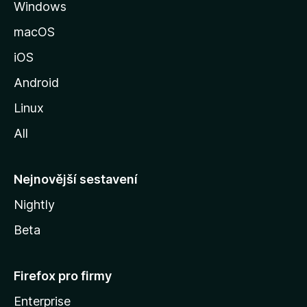
Windows
n
k
macOS
u
iOS
M
o
Android
z
Linux
i
All
l
l
y
Nejnovější sestavení
Nightly
Beta
Firefox pro firmy
Enterprise