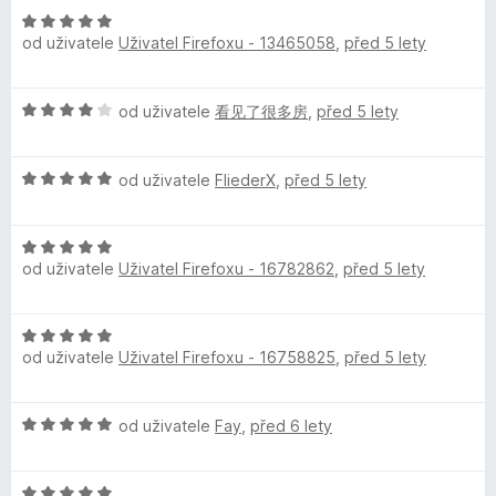
n
n
z
H
o
í
k
5
od uživatele
Uživatel Firefoxu - 13465058
,
před 5 lety
o
c
:
d
e
5
u
n
n
z
H
od uživatele
看见了很多房
,
před 5 lety
o
í
5
o
c
z
:
d
e
5
H
n
od uživatele
FliederX
,
před 5 lety
n
z
a
o
o
í
5
d
c
:
P
H
n
e
5
od uživatele
Uživatel Firefoxu - 16782862
,
před 5 lety
o
o
n
z
d
c
í
a
5
n
e
:
H
o
n
4
i
od uživatele
Uživatel Firefoxu - 16758825
,
před 5 lety
o
c
í
z
d
e
:
5
n
n
n
5
H
od uživatele
Fay
,
před 6 lety
o
í
z
o
c
:
5
t
d
e
5
H
n