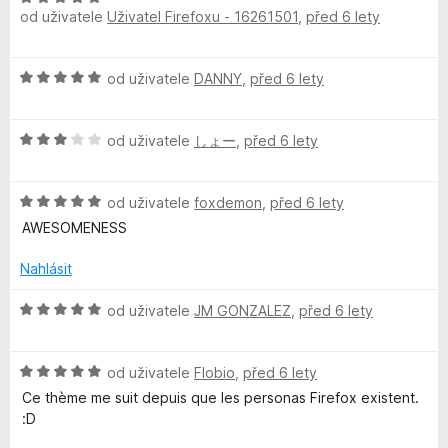
n
z
od uživatele
Uživatel Firefoxu - 16261501
,
před 6 lety
o
o
í
5
d
c
:
n
e
5
H
od uživatele
DANNY
,
před 6 lety
o
n
z
o
c
í
5
d
e
:
H
n
od uživatele
しょー
,
před 6 lety
n
5
o
o
í
z
d
c
:
5
H
n
od uživatele
foxdemon
,
před 6 lety
e
5
o
o
n
AWESOMENESS
z
d
c
í
5
n
e
:
Nahlásit
o
n
5
c
í
z
H
od uživatele
JM GONZALEZ
,
před 6 lety
e
:
5
o
n
3
d
í
z
H
n
od uživatele
Flobio
,
před 6 lety
:
5
o
o
Ce thème me suit depuis que les personas Firefox existent.
5
d
c
:D
z
n
e