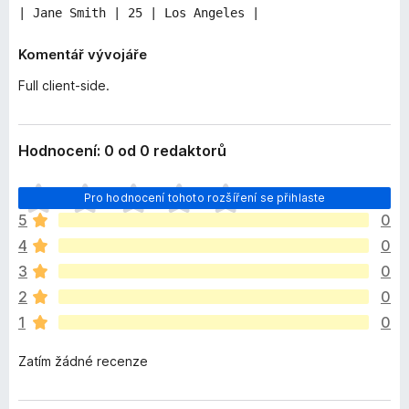
| Jane Smith | 25 | Los Angeles |
Komentář vývojáře
Full client-side.
Hodnocení: 0 od 0 redaktorů
Z
Pro hodnocení tohoto rozšíření se přihlaste
a
5
0
t
4
0
í
m
3
0
n
2
0
e
1
0
h
o
Zatím žádné recenze
d
n
o