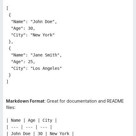
[
{
"Name": "John Doe",
"Age": 30,
"City": "New York"
},
{
"Name": "Jane Smith",
"Age": 25,
"City": "Los Angeles"
}
]
Markdown Format
: Great for documentation and README
files:
| Name | Age | City |
| --- | --- | --- |
| John Doe | 30 | New York |