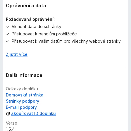
c
Oprávnění a data
e
n
Požadovaná oprávnění:
o
Vkládat data do schránky
Přistupovat k panelům prohlížeče
Přistupovat k vašim datům pro všechny webové stránky
Zjistit více
Další informace
Odkazy doplňku
Domovská stránka
Stránky podpory
E-mail podpory
Zkopírovat ID doplňku
Verze
1.5.4