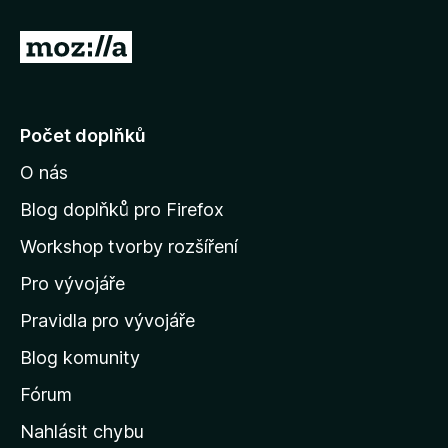
P
ř
e
j
Počet doplňků
í
O nás
t
n
Blog doplňků pro Firefox
a
Workshop tvorby rozšíření
d
Pro vývojáře
o
m
Pravidla pro vývojáře
o
Blog komunity
v
s
Fórum
k
Nahlásit chybu