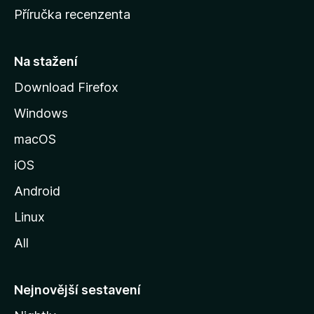
o
Příručka recenzenta
u
s
t
Na stažení
r
Download Firefox
á
Windows
n
k
macOS
u
iOS
M
o
Android
z
Linux
i
All
l
l
y
Nejnovější sestavení