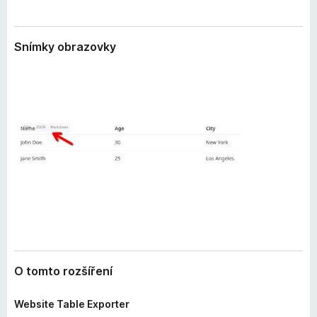
e
č
n
e
í
Snímky obrazovky
F
i
r
e
f
o
x
O tomto rozšíření
Website Table Exporter