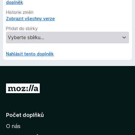
doplněk
Historie změn
Zobrazit všechny verze
Přidat do sbírky
Nahlásit tento doplněk
P
ř
e
j
Počet doplňků
í
O nás
t