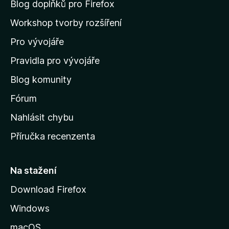
n
Blog doplňků pro Firefox
a
Workshop tvorby rozšíření
d
Pro vývojáře
o
m
Pravidla pro vývojáře
o
Blog komunity
v
s
Fórum
k
Nahlásit chybu
o
Příručka recenzenta
u
s
t
Na stažení
r
Download Firefox
á
Windows
n
k
macOS