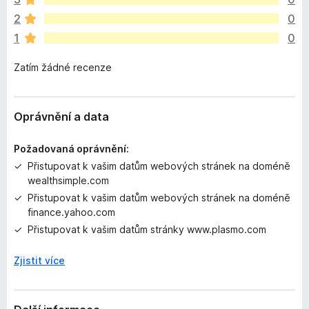
n
2
0
e
1
0
h
o
Zatím žádné recenze
d
n
o
c
Oprávnění a data
e
n
Požadovaná oprávnění:
o
Přistupovat k vašim datům webových stránek na doméně
wealthsimple.com
Přistupovat k vašim datům webových stránek na doméně
finance.yahoo.com
Přistupovat k vašim datům stránky www.plasmo.com
Zjistit více