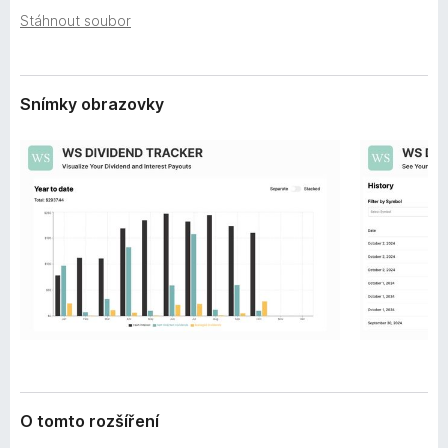
e
č
Stáhnout soubor
n
e
í
F
i
Snímky obrazovky
r
e
f
o
x
O tomto rozšíření