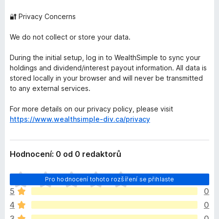
🔐 Privacy Concerns
We do not collect or store your data.
During the initial setup, log in to WealthSimple to sync your
holdings and dividend/interest payout information. All data is
stored locally in your browser and will never be transmitted
to any external services.
For more details on our privacy policy, please visit
https://www.wealthsimple-div.ca/privacy
Hodnocení: 0 od 0 redaktorů
Z
Pro hodnocení tohoto rozšíření se přihlaste
a
5
0
t
4
0
í
m
3
0