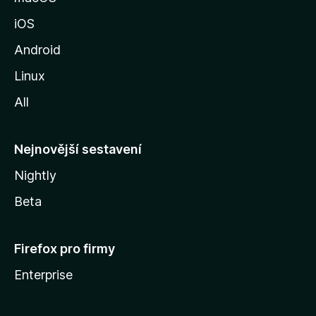
u
iOS
M
o
Android
z
Linux
i
All
l
l
y
Nejnovější sestavení
Nightly
Beta
Firefox pro firmy
Enterprise