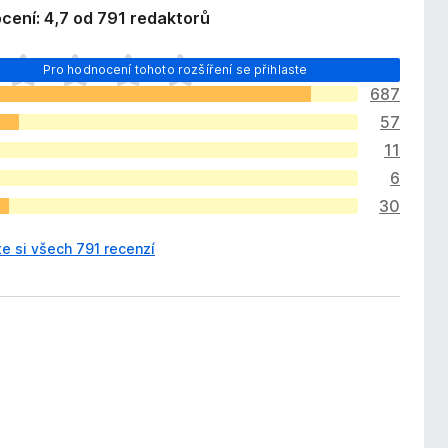
cení: 4,7 od 791 redaktorů
Pro hodnocení tohoto rozšíření se přihlaste
687
57
11
6
30
e si všech 791 recenzí