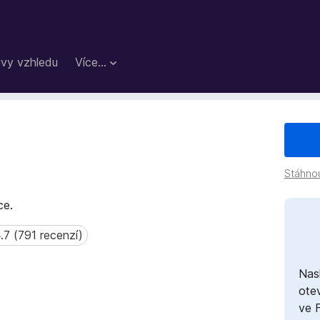
vy vzhledu
Více…
Stáhno
ce.
.7 (791 recenzí)
 (791 recenzí)
Nas
otev
ve 