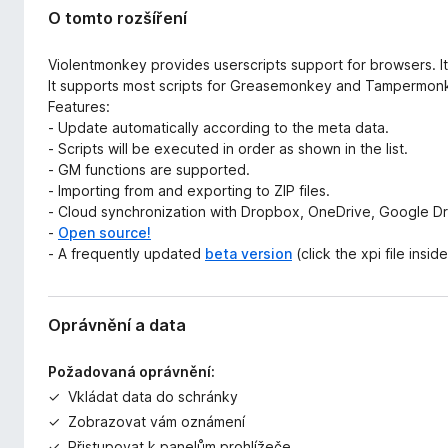
O tomto rozšíření
Violentmonkey provides userscripts support for browsers. 
It supports most scripts for Greasemonkey and Tampermon
Features:
- Update automatically according to the meta data.
- Scripts will be executed in order as shown in the list.
- GM functions are supported.
- Importing from and exporting to ZIP files.
- Cloud synchronization with Dropbox, OneDrive, Google D
-
Open source!
- A frequently updated
beta version
(click the xpi file insi
Oprávnění a data
Požadovaná oprávnění:
Vkládat data do schránky
Zobrazovat vám oznámení
Přistupovat k panelům prohlížeče