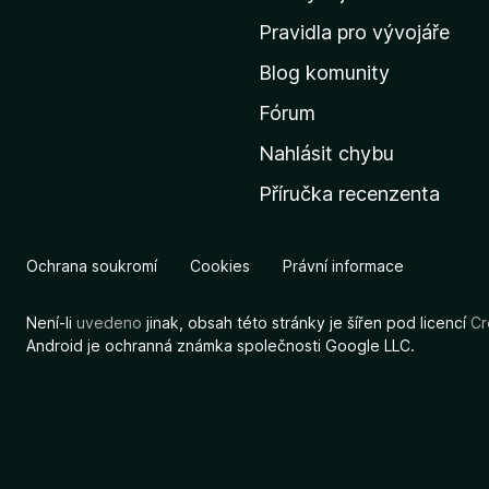
m
Pravidla pro vývojáře
o
Blog komunity
v
s
Fórum
k
Nahlásit chybu
o
Příručka recenzenta
u
s
t
Ochrana soukromí
Cookies
Právní informace
r
á
Není-li
uvedeno
jinak, obsah této stránky je šířen pod licencí
Cr
n
Android je ochranná známka společnosti Google LLC.
k
u
M
o