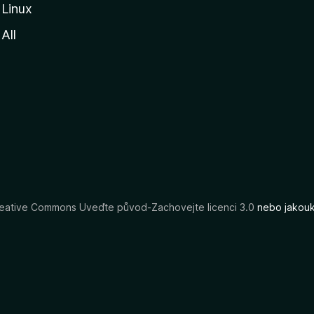
Linux
All
eative Commons Uveďte původ-Zachovejte licenci 3.0
nebo jakouko