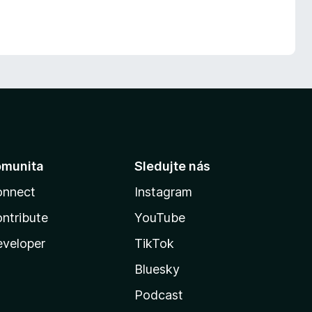
omunita
Sledujte nás
onnect
Instagram
ntribute
YouTube
veloper
TikTok
Bluesky
Podcast