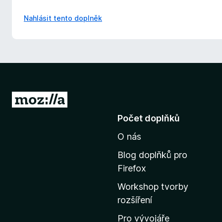
Nahlásit tento doplněk
P
ř
Počet doplňků
e
O nás
j
í
Blog doplňků pro
t
Firefox
n
Workshop tvorby
a
rozšíření
d
o
Pro vývojáře