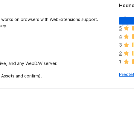
Hodno
Z
It works on browsers with WebExtensions support.
a
key.
5
t
4
í
m
3
n
2
e
1
h
rive, and any WebDAV server.
o
Přečtět
d
de Assets and confirm).
n
o
c
e
n
o