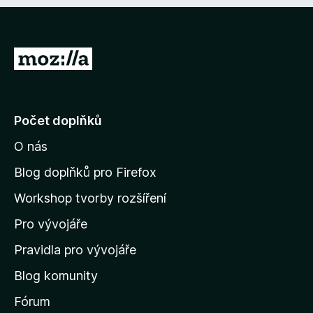
P
ř
e
j
Počet doplňků
í
O nás
t
n
Blog doplňků pro Firefox
a
Workshop tvorby rozšíření
d
Pro vývojáře
o
m
Pravidla pro vývojáře
o
Blog komunity
v
s
Fórum