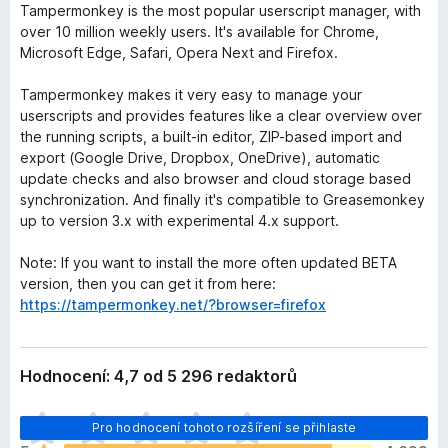
Tampermonkey is the most popular userscript manager, with
over 10 million weekly users. It's available for Chrome,
Microsoft Edge, Safari, Opera Next and Firefox.
Tampermonkey makes it very easy to manage your
userscripts and provides features like a clear overview over
the running scripts, a built-in editor, ZIP-based import and
export (Google Drive, Dropbox, OneDrive), automatic
update checks and also browser and cloud storage based
synchronization. And finally it's compatible to Greasemonkey
up to version 3.x with experimental 4.x support.
Note: If you want to install the more often updated BETA
version, then you can get it from here:
https://tampermonkey.net/?browser=firefox
Hodnocení: 4,7 od 5 296 redaktorů
Z
Pro hodnocení tohoto rozšíření se přihlaste
a