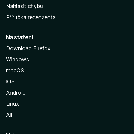
k
Nahlásit chybu
o
Příručka recenzenta
u
s
t
Na stažení
r
Download Firefox
á
Windows
n
k
macOS
u
iOS
M
o
Android
z
Linux
i
All
l
l
y