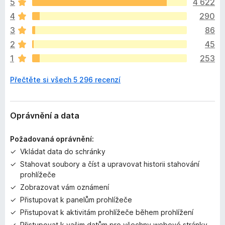
5
4 622
t
4
290
í
m
3
86
n
2
45
e
1
253
h
o
Přečtěte si všech 5 296 recenzí
d
n
o
c
Oprávnění a data
e
n
Požadovaná oprávnění:
o
Vkládat data do schránky
Stahovat soubory a číst a upravovat historii stahování
prohlížeče
Zobrazovat vám oznámení
Přistupovat k panelům prohlížeče
Přistupovat k aktivitám prohlížeče během prohlížení
Přistupovat k vašim datům pro všechny webové stránky