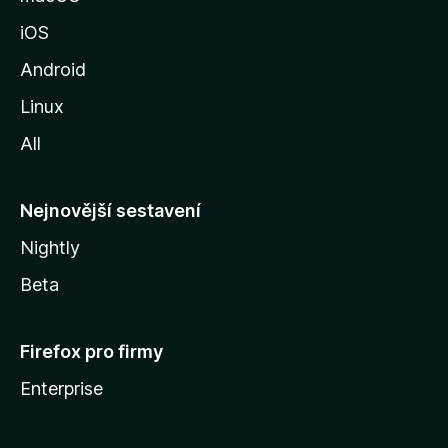
u
iOS
M
o
Android
z
Linux
i
All
l
l
y
Nejnovější sestavení
Nightly
Beta
Firefox pro firmy
Enterprise