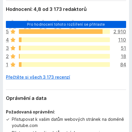
Hodnocení: 4,8 od 3 173 redaktorů
Z
Pro hodnocení tohoto rozšíření se přihlaste
a
5
2 910
t
4
110
í
m
3
51
n
2
18
e
1
84
h
o
Přečtěte si všech 3 173 recenzí
d
n
o
c
Oprávnění a data
e
n
Požadovaná oprávnění:
o
Přistupovat k vašim datům webových stránek na doméně
youtube.com