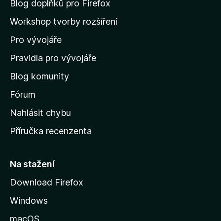
n
Blog doplňků pro Firefox
a
Workshop tvorby rozšíření
d
Pro vývojáře
o
m
Pravidla pro vývojáře
o
Blog komunity
v
s
Fórum
k
Nahlásit chybu
o
Příručka recenzenta
u
s
t
Na stažení
r
Download Firefox
á
Windows
n
k
macOS