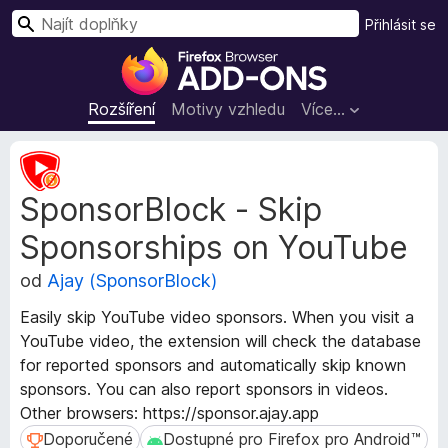
H
Přihlásit se
l
D
e
o
d
p
Rozšíření
Motivy vzhledu
Více…
a
l
t
ň
M
k
e
SponsorBlock - Skip
t
y
a
d
Sponsorships on YouTube
d
o
a
p
od
Ajay (SponsorBlock)
t
r
a
Easily skip YouTube video sponsors. When you visit a
o
r
YouTube video, the extension will check the database
h
o
for reported sponsors and automatically skip known
z
l
sponsors. You can also report sponsors in videos.
š
í
í
Other browsers: https://sponsor.ajay.app
ž
ř
Doporučené
Dostupné pro Firefox pro Android™
Doporučené
Dostupné pro Firefox pro Android™
e