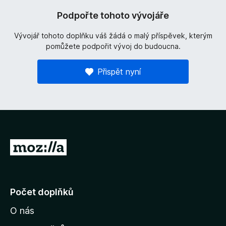
Podpořte tohoto vývojáře
Vývojář tohoto doplňku váš žádá o malý příspěvek, kterým
pomůžete podpořit vývoj do budoucna.
Přispět nyní
P
ř
e
j
Počet doplňků
í
O nás
t