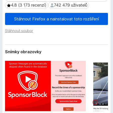
e
č
4.8 (3 173 recenzí)
742 479 uživatelů
4.8 (3 173 recenzí)
742 479 uživatelů
n
e
í
F
Stáhnout Firefox a nainstalovat toto rozšíření
i
r
Stáhnout soubor
e
f
o
Snímky obrazovky
x